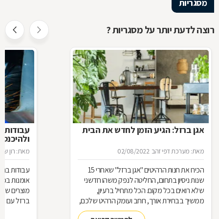
מסגריות
רוצה לדעת יותר על מסגריות ?
אגן ברזל: הגיע הזמן לחדש את הבית
עבודות ב
ולהיכנס 
מאת: מערכת דפי זהב
02/08/2022
מאת: רון שגב
הכירו את חנות הרהיטים ''אגן ברזל'' שאחרי 15
עבודות ברזל,
שנות ניסיון בתחום, החליטה לנפק משהו חדשני
אומנות בפנ
שלא רואים בכל מקום. הכל מתחיל ברעיון,
מוצרים שעשו
ממשיך בבחירת אורך, רוחב ועומק הרהיט שלכם,
ברזל עם חומ
ממשיך בייצור מקורי ממיטב חומרי הגלם ומסתיים
תחומים: ריהו