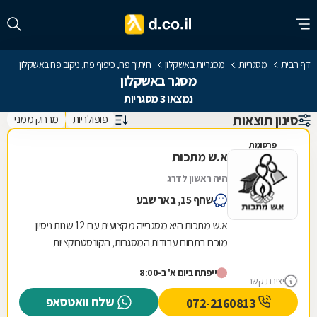
דף הבית
מסגריות
מסגריות באשקלון
חיתוך פח, כיפוף פח, ניקוב פח באשקלון
מסגר באשקלון
נמצאו 3 מסגריות
סינון תוצאות
פופולריות
מרחק ממני
פרסומת
א.ש מתכות
היה ראשון לדרג
שחף 15, באר שבע
א.ש מתכות היא מסגרייה מקצועית עם 12 שנות ניסיון
מוכח בתחום עבודות המסגרות, הקונסטרוקציות
והמבנים הקלים. אנו מתמחים באומנות הברזל
ייפתח ביום א' ב-8:00
והאלומיניום...
יצירת קשר
שלח וואטסאפ
072-2160813