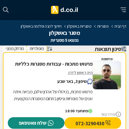
דף הבית
מסגריות
מסגריות באשקלון
חיתוך להבה ופלזמה באשקלון
מסגר באשקלון
נמצאו 5 מסגריות
סינון תוצאות
פופולריות
מרחק ממני
פרסומת
פרטוש מתכות - עבודות מסגרות כלליות
היה ראשון לדרג
שיפון 3, באר שבע
פרטוש מתכות, בניהולו של אהרון שלום, מביאה איתה
שנים של מומחיות וניסיון בתחום המסגרות המקצועית.
המחויבות שלנו למצוינות באה לידי ביטוי בכל...
פתוח
עד 18:00
יצירת קשר
שלח וואטסאפ
072-3290430