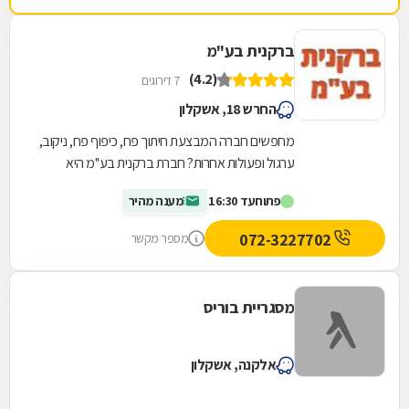
ברקנית בע"מ
(4.2)
7 דירוגים
החרש 18, אשקלון
מחפשים חברה המבצעת חיתוך פח, כיפוף פח, ניקוב,
ערגול ופעולות אחרות? חברת ברקנית בע''מ היא
החברה בשבילכם. היא הוקמה ב-1980 על ידי שמעון
פתוח
עד 16:30
מענה מהיר
אלבז...
072-3227702
מספר מקשר
מסגריית בוריס
אלקנה, אשקלון