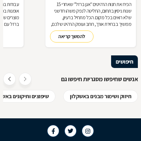
הכירו את חנות הרהיטים ''אגן ברזל'' שאחרי 15
עבודות ברזל,
שנות ניסיון בתחום, החליטה לנפק משהו חדשני
אומנות בפנ
שלא רואים בכל מקום. הכל מתחיל ברעיון,
מוצרים שעשו
ממשיך בבחירת אורך, רוחב ועומק הרהיט שלכם,
ברזל עם חומ
ממשיך בייצור מקורי ממיטב חומרי הגלם ומסתיים
תחומים: ריהו
להמשך קריאה
ביצירת הפתרון המרשים והמעשי ביותר עבורכם
על אף היות
בעל יופי רב,
הגלם, על א
הלימודיות
חיפושים
אנשים שחיפשו מסגריות חיפשו גם
חיזוק ושימור מבנים באשקלון
שיפוצים ותיקונים באשק