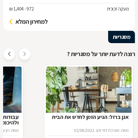
מעקה זכוכית
972 - 1,404 ₪
למחירון המלא
מסגריות
רוצה לדעת יותר על מסגריות ?
אגן ברזל: הגיע הזמן לחדש את הבית
עבודות ב
ולהיכנס 
מאת: מערכת דפי זהב
02/08/2022
מאת: רון שגב