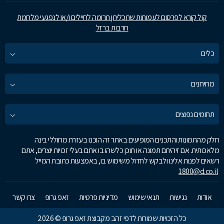
קול קורא לפרסום לעמותות שתכליתן תרומה לחיילים ו/או לנפגעי מלחמת
חרבות ברזל
כלים
מחירונים
תחומים נפוצים
חלק מהתמונות והתכנים המופיעים באתר זה הוכנו בעזרת מחוללי בינה
מלאכותית. אם זיהיתם תמונה או תוכן כלשהו בו אתם בעלי זכויות יוצרים, אתם
רשאים לפנות אלינו ולבקש לחדול משימוש בו, באמצעות כתובת המייל
1800@d.co.il
אודות
נגישות
תנאי שימוש
מדיניות פרטיות
זאפ גרופ
צרו קשר
כל הזכויות שמורות לדפי זהב מקבוצת זאפ גרופ © 2026