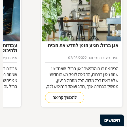
אגן ברזל: הגיע הזמן לחדש את הבית
עבודות ב
ולהיכנס 
מאת: מערכת דפי זהב
02/08/2022
מאת: רון שגב
הכירו את חנות הרהיטים ''אגן ברזל'' שאחרי 15
עבודות ברזל,
שנות ניסיון בתחום, החליטה לנפק משהו חדשני
אומנות בפנ
שלא רואים בכל מקום. הכל מתחיל ברעיון,
מוצרים שעשו
ממשיך בבחירת אורך, רוחב ועומק הרהיט שלכם,
ברזל עם חומ
ממשיך בייצור מקורי ממיטב חומרי הגלם ומסתיים
תחומים: ריהו
להמשך קריאה
ביצירת הפתרון המרשים והמעשי ביותר עבורכם
על אף היות
בעל יופי רב,
הגלם, על א
הלימודיות
חיפושים