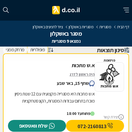
דף הבית
מסגריות
מסגריות באשקלון
ציוד לחניונים באשקלון
מסגר באשקלון
נמצאו 9 מסגריות
סינון תוצאות
פופולריות
מרחק ממני
פרסומת
א.ש מתכות
היה ראשון לדרג
שחף 15, באר שבע
א.ש מתכות היא מסגרייה מקצועית עם 12 שנות ניסיון
מוכח בתחום עבודות המסגרות, הקונסטרוקציות
והמבנים הקלים. אנו מתמחים באומנות הברזל
פתוח
עד 18:00
והאלומיניום...
יצירת קשר
שלח וואטסאפ
072-2160813