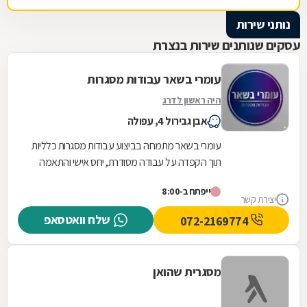
נזמין אותו לעבודות נוספות בעת הצורך.
נותני שירות
עסקים שנותנים שירות בנצרת
עומרי בשאר עבודות מסגרות
היה ראשון לדרג
אבן גבירול 4, עפולה
עומרי בשאר מתמחה בביצוע עבודות מסגרות כלליות
תוך הקפדה על עבודה מסודרת, יחס אישי והתאמה
לצורכי הלקוח. העסק מספק פתרונות בתחום
ייפתח ב-8:00
המסגרות. בין...
יצירת קשר
שלח וואטסאפ
072-2169774
מסגרית שהואן