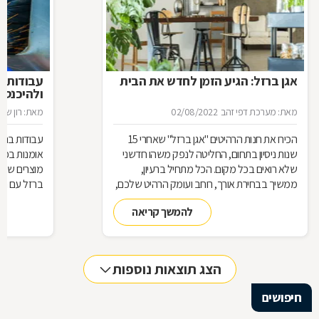
אגן ברזל: הגיע הזמן לחדש את הבית
עבודות ב
ולהיכנס 
מאת: מערכת דפי זהב
02/08/2022
מאת: רון שגב
הכירו את חנות הרהיטים ''אגן ברזל'' שאחרי 15
עבודות ברזל,
שנות ניסיון בתחום, החליטה לנפק משהו חדשני
אומנות בפנ
שלא רואים בכל מקום. הכל מתחיל ברעיון,
מוצרים שעשו
ממשיך בבחירת אורך, רוחב ועומק הרהיט שלכם,
ברזל עם חומ
ממשיך בייצור מקורי ממיטב חומרי הגלם ומסתיים
תחומים: ריהו
להמשך קריאה
ביצירת הפתרון המרשים והמעשי ביותר עבורכם
על אף היות
בעל יופי רב,
הגלם, על א
הלימודיות
הצג תוצאות נוספות
חיפושים