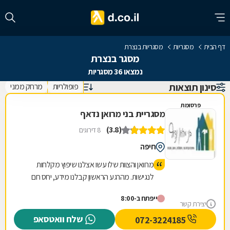
דף הבית
מסגריות
מסגריות בנצרת
מסגר בנצרת
נמצאו 36 מסגריות
סינון תוצאות
פופולריות
מרחק ממני
פרסומת
מסגריית בני מרואן נדאף
(3.8)
8 דירוגים
חיפה
מרוואן והצוות שלו עשו אצלנו שיפוץ מקלחות
לנגישות. מהרגע הראשון קבלנו מידע, יחס חם
וסופר אכפתי, זמינות כמעט מיידית עקב לוז מאוד
ייפתח ב-8:00
צפוף. העבודה נהדרת, במחיר הוגן, סיום לפני
יצירת קשר
הזמן שהוסכם עליו במאמץ אדיר להספיק ללוז
שלח וואטסאפ
072-3224185
הצפוף והכל מכל הלב. ממליצה בחום, ללא ספק