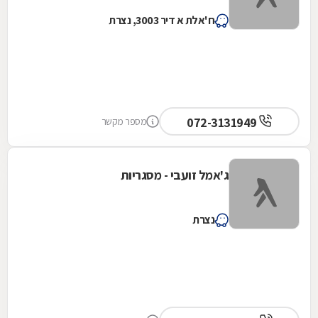
ח'אלת א דיר 3003, נצרת
072-3131949
מספר מקשר
ג'אמל זועבי - מסגריות
נצרת