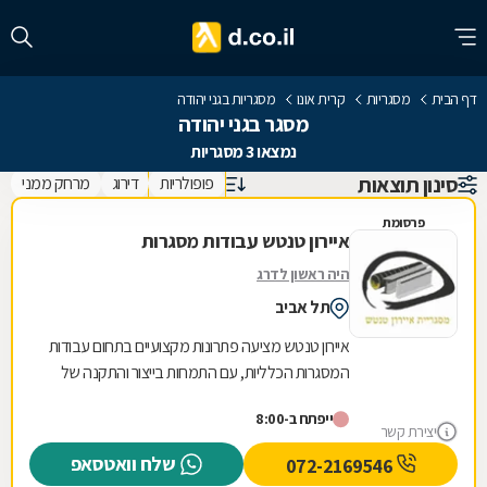
דף הבית
מסגריות
קרית אונו
מסגריות בגני יהודה
מסגר בגני יהודה
נמצאו 3 מסגריות
סינון תוצאות
פופולריות
דירוג
מרחק ממני
פרסומת
איירון טנטש עבודות מסגרות
היה ראשון לדרג
תל אביב
איירון טנטש מציעה פתרונות מקצועיים בתחום עבודות
המסגרות הכלליות, עם התמחות בייצור והתקנה של
מגוון רחב של מוצרי מתכת לבית ולעסק. העסק
ייפתח ב-8:00
מתמחה...
יצירת קשר
שלח וואטסאפ
072-2169546