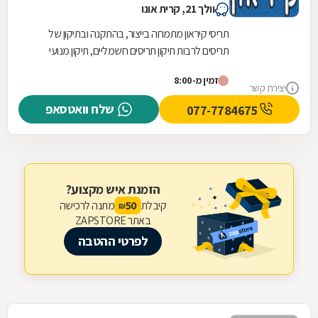
וולך 21, קרית אונו
תריסי קיראון מתמחה בייצור, בהתקנה ובתיקון של
תריסים לרבות תיקון תריסים חשמליים, תיקון מנועי
תריסים, החלפת רצועות גלילה ועוד. בית העסק עוסק...
זמין מ-8:00
יצירת קשר
שלח וואטסאפ
077-7784675
הזמנת איש מקצוע?
קיבלת
מתנה לרכישה
50
₪
באתר ZAPSTORE
לפרטי ההטבה