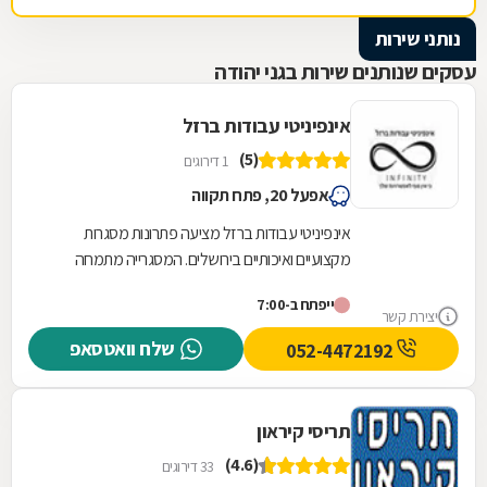
נותני שירות
עסקים שנותנים שירות בגני יהודה
אינפיניטי עבודות ברזל
(5)
1 דירוגים
אפעל 20, פתח תקווה
אינפיניטי עבודות ברזל מציעה פתרונות מסגרות
מקצועיים ואיכותיים בירושלים. המסגרייה מתמחה
בתכנון, ייצור והתקנה של גדרות וסורגים המותאמים...
ייפתח ב-7:00
יצירת קשר
שלח וואטסאפ
052-4472192
תריסי קיראון
(4.6)
33 דירוגים