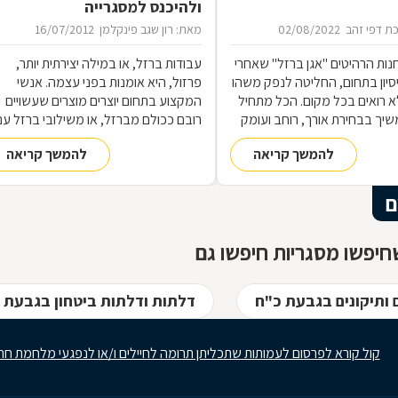
ולהיכנס למסגרייה
ת דפי זהב
02/08/2022
מאת: רון שגב פינקלמן
16/07/2012
נות הרהיטים ''אגן ברזל'' שאחרי
עבודות ברזל, או במילה יצירתית יותר,
 ניסיון בתחום, החליטה לנפק משהו
פרזול, היא אומנות בפני עצמה. אנשי
 רואים בכל מקום. הכל מתחיל
המקצוע בתחום יוצרים מוצרים שעשויים
שיך בבחירת אורך, רוחב ועומק
רובם ככולם מברזל, או משילובי ברזל עם
ם, ממשיך בייצור מקורי ממיטב
חומרים אחרים, וזאת במגוון רחב של
להמשך קריאה
להמשך קריאה
 ומסתיים ביצירת הפתרון
תחומים: ריהוט, מוצרי נוי, סורגים, שערים
מעשי ביותר עבורכם
ועוד-ועוד. על אף היותו חומר גס ומחוספס
הברזל נחשב בעל יופי רב, ובעל יתרונות
ם
רבים. על מאפייני חומר הגלם, על אנשי
המקצוע בתחום ועל האפשרויות הלימודיו
יפשו מסגריות חיפשו גם
 ותיקונים בגבעת כ"ח
דלתות ודלתות ביטחון בגבעת 
קול קורא לפרסום לעמותות שתכליתן תרומה לחיילים ו/או לנפגעי מלחמת חר