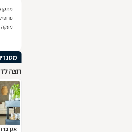
מתקן כ
פרופיל ברזל x30
מעקה ז
מסגריו
רוצה לדע
אגן ברז