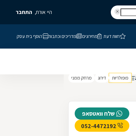
היי אורח,
התחבר
חוות דעת
מחירונים
מדריכים וכתבות
הוסף בית עסק
פופולריות
דירוג
מרחק ממני
שלח וואטסאפ
052-4472192