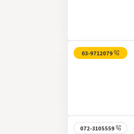
03-9712079
072-3105559