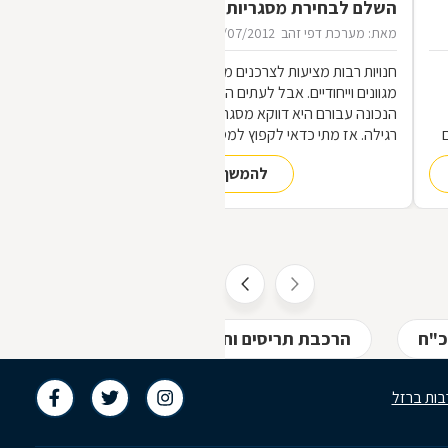
השלם לבחירת מסגריות
מאת: מערכת דפי זהב
16/07/2012
חנויות רבות מציעות לצרכנים מוצרי מתכת
מגוונים וייחודיים. אבל לעתים הכתובת
הנכונה עבורם היא דווקא מסגריה ולא חנות
רגילה. אז מתי כדאי לקפוץ למסגריה ומה
הופך אותה לראויה?
להמשך קריאה
,
ת
כ"ח
הרכבת תריסים וחלונות בגבעת כ"ח
סוככ
בות ברזל