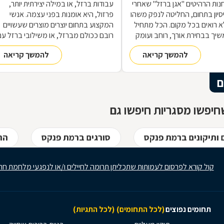
נות הרהיטים ''אגן ברזל'' שאחרי
עבודות ברזל, או במילה יצירתית יותר,
 ניסיון בתחום, החליטה לנפק משהו
פרזול, היא אומנות בפני עצמה. אנשי
 רואים בכל מקום. הכל מתחיל
המקצוע בתחום יוצרים מוצרים שעשויים
שיך בבחירת אורך, רוחב ועומק
רובם ככולם מברזל, או משילובי ברזל עם
ם, ממשיך בייצור מקורי ממיטב
חומרים אחרים, וזאת במגוון רחב של
להמשך קריאה
להמשך קריאה
 ומסתיים ביצירת הפתרון
תחומים: ריהוט, מוצרי נוי, סורגים, שערים
מעשי ביותר עבורכם
ועוד-ועוד. על אף היותו חומר גס ומחוספס
הברזל נחשב בעל יופי רב, ובעל יתרונות
ם
רבים. על מאפייני חומר הגלם, על אנשי
המקצוע בתחום ועל האפשרויות הלימודיו
יפשו מסגריות חיפשו גם
 ותיקונים ברמת פנקס
סורגים ברמת פנקס
הר
קול קורא לפרסום לעמותות שתכליתן תרומה לחיילים ו/או לנפגעי מלחמת חר
תחומים נפוצים
(לכל התחומים)
(לכל התגיות)