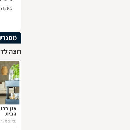
מעקה ז
מסגריו
רוצה לדע
אגן ברז
הבית
מאת: מערכ