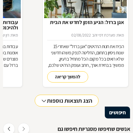
אגן ברזל: הגיע הזמן לחדש את הבית
עבודות ב
ולהיכנס 
מאת: מערכת דפי זהב
02/08/2022
מאת: רון שגב
הכירו את חנות הרהיטים ''אגן ברזל'' שאחרי 15
עבודות ברזל,
שנות ניסיון בתחום, החליטה לנפק משהו חדשני
אומנות בפנ
שלא רואים בכל מקום. הכל מתחיל ברעיון,
מוצרים שעשו
ממשיך בבחירת אורך, רוחב ועומק הרהיט שלכם,
ברזל עם חומ
ממשיך בייצור מקורי ממיטב חומרי הגלם ומסתיים
תחומים: ריהו
להמשך קריאה
ביצירת הפתרון המרשים והמעשי ביותר עבורכם
על אף היות
בעל יופי רב,
הגלם, על א
הלימודיות
הצג תוצאות נוספות
חיפושים
אנשים שחיפשו מסגריות חיפשו גם