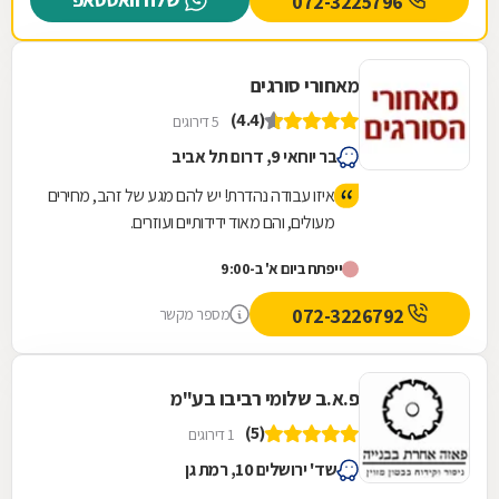
072-3225796
עם מבחר ענק של רהיטי גן ועוד המון דברים
חיוניים. החנות נמצצת ברחוב הרכב 46.
מאחורי סורגים
(4.4)
5 דירוגים
בר יוחאי 9, דרום תל אביב
איזו עבודה נהדרת! יש להם מגע של זהב, מחירים
מעולים, והם מאוד ידידותיים ועוזרים.
ייפתח ביום א' ב-9:00
072-3226792
מספר מקשר
פ.א.ב שלומי רביבו בע"מ
(5)
1 דירוגים
שד' ירושלים 10, רמת גן