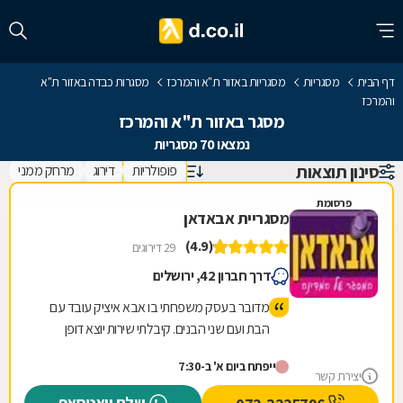
דף הבית
מסגריות
מסגריות באזור ת"א והמרכז
מסגרות כבדה באזור ת"א
והמרכז
מסגר באזור ת"א והמרכז
נמצאו 70 מסגריות
סינון תוצאות
פופולריות
דירוג
מרחק ממני
פרסומת
מסגריית אבאדאן
(4.9)
29 דירוגים
דרך חברון 42, ירושלים
מדובר בעסק משפחתי בו אבא איציק עובד עם
הבת ועם שני הבנים. קיבלתי שירות יוצא דופן
לרבות תה שהכין לי איציק בעצמו. הכינו לי במקום
ייפתח ביום א' ב-7:30
תוך חצי שעה מוצר שביקשתי וזאת ממש בזול.
יצירת קשר
טיב המוצר מעולה. כמו כן ביקרתי בחנות שלהם
שלח וואטסאפ