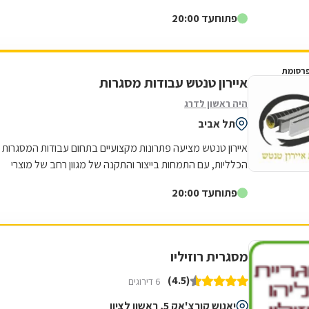
לקוחותיה. הניסיון הרב שנצבר...
פתוח
עד 20:00
רסומת
איירון טנטש עבודות מסגרות
היה ראשון לדרג
תל אביב
איירון טנטש מציעה פתרונות מקצועיים בתחום עבודות המסגרות
הכלליות, עם התמחות בייצור והתקנה של מגוון רחב של מוצרי
מתכת לבית ולעסק. העסק מתמחה...
פתוח
עד 20:00
מסגרית רוזיליו
(4.5)
6 דירוגים
יאנוש קורצ'אק 5, ראשון לציון