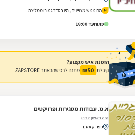
הם ממש מצויינים , היו בסדר גמור וממליצה
פתוח
עד 18:00
הזמנת איש מקצוע?
₪
50
קיבלת
מתנה לרכישה
באתר ZAPSTORE
א.מ. עבודות מסגירות ופרויקטים
היה ראשון לדרג
כפר קאסם