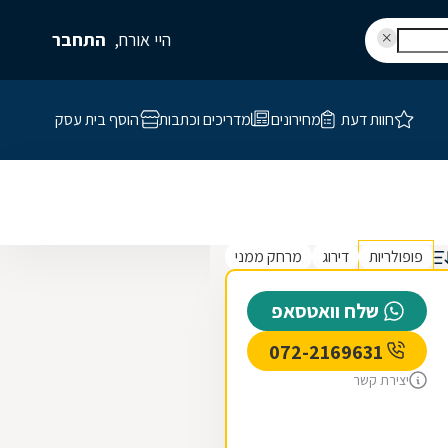
היי אורח,
התחבר
חוות דעת
מחירונים
מדריכים וכתבות
הוסף בית עסק
פופולריות
דירוג
מרחק ממני
שלח וואטסאפ
072-2169631
יצירת קשר