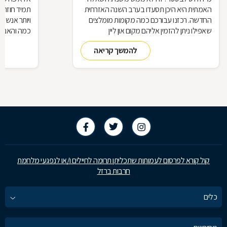
האמתית היא היכן תסעדו בערב השנה האזרחית
תמיד חוזרת
החדשה. רכזנו עבורכם כמה מקומות מומלצים
ויותר אנשי
שאפילו ניתן להזמין אליהם מקום און ליין
כמה והאם כ
להמשך קריאה
קול קורא לפרסום לעמותות שתכליתן תרומה לחיילים ו/או לנפגעי מלחמת
חרבות ברזל
כלים