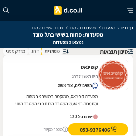
דף הבית
מסעדות
מסעדות בתל מונד
פתוח בשישי בתל מונד
מסעדות: פתוח בשישי בתל מונד
נמצאו 2 מסעדות
סינון תוצאות
פופולריות
דירוג
מרחק ממני
קופינאס
היה ראשון לדרג
השיבולים, צור משה
מסעדת קופינאס, ממוקמת במושב צור משה
ומתמחה במטעמי המטבח הים תיכוני והמטבח היווני.
במסעדה תוכלו ליהנות ממגוון רחב של מטעמים
ייפתח ב-12:30
עשירים וצבעוניים...
053-9376406
מספר מקשר