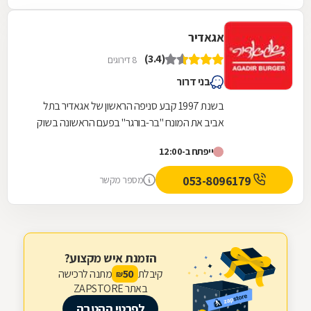
אגאדיר
(3.4)
8 דירוגים
בני דרור
בשנת 1997 קבע סניפה הראשון של אגאדיר בתל
אביב את המונח "בר-בורגר" בפעם הראשונה בשוק
המקומי. אגאדיר שומרת על מוצרים איכותיים ובשר
ייפתח ב-12:00
משובח...
053-8096179
מספר מקשר
הזמנת איש מקצוע?
קיבלת
מתנה לרכישה
50
₪
באתר ZAPSTORE
לפרטי ההטבה