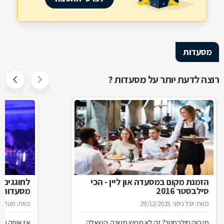
מסעדות
רוצה לדעת יותר על מסעדות ?
הזמנת מקום במסעדה און ליין - הכי
לחוגגים 
סילבסטר 2016
מסעדות ל
מאת: יובל ניסני
29/12/2015
מאת: מערכת 
מי היה סילבסטר? זה לא ממש משנה. השאלה
אז איפה עו