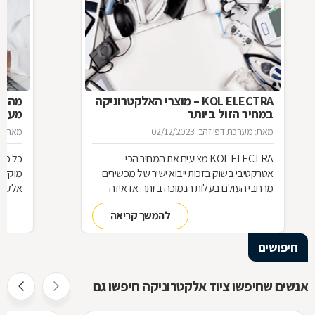
KOL ELECTRA – מוצרי האלקטרוניקה
מה צ
במחיר הזול ביותר
מעבד
מאת: מערכת דפי זהב
02/12/2023
מאת: ר
KOL ELECTRA מציעים את המחיר הכי
כל פתי
אטרקטיבי בשוק בזכות ייבוא ישיר של מכשירים
מוקדם
מרחבי העולם בעלות הנמוכה ביותר. אז איזה
אלקטרו
גאדג'ט אתם בוחרים?
לפתוח
להמשך קריאה
מקיף ל
היטב א
חיפושים
שעבורם
האלקטר
לפתוח
אנשים שחיפשו ציוד אלקטרוניקה חיפשו גם
אתם צר