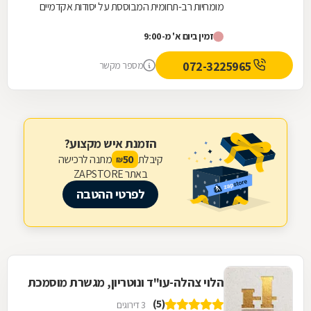
מומחיות רב-תחומית המבוססת על יסודות אקדמיים
מוצקים הכוללים תואר שני במדעי הנדל"ן והכשרה...
זמין ביום א' מ-9:00
072-3225965
מספר מקשר
הזמנת איש מקצוע?
קיבלת
מתנה לרכישה
50
₪
באתר ZAPSTORE
לפרטי ההטבה
הלוי צהלה-עו"ד ונוטריון, מגשרת מוסמכת
(5)
3 דירוגים