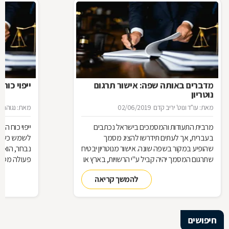
מדברים באותה שפה: אישור תרגום
ייפוי כוח
נוטריון
מאת: עו"ד ונוט' יריב קדם
02/06/2019
מאת: נגוהה 
מרבית התעודות והמסמכים בישראל נכתבים
ייפוי כוח 
בעברית, אך לעתים תידרשו להציג מסמך
לשמש כשלוח 
שהופיע במקור בשפה שונה. אישור מנוטריון יבטיח
נבחר, הוא 
שתרגום המסמך יהיה קביל ע"י הרשויות, בארץ או
פעולה מסוי
בחו"
כמעין יד ש
להמשך קריאה
בזכות ייפוי 
אותה ככזו ש
מלבד האמון
חיפושים