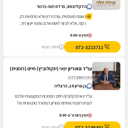
הדקלים 84, פרדס חנה-כרכור
גאונות משפטית. עורכת דין שלא מחפשת רק
כסף, אלא לעזור לאותו אדם. נותנת ייעוץ חד,
אמיתי ולא רק להגיד הנה יש קייס. אלא טובת
זמין מ-8:00
הלוקח והכי חשוב ריאליות !!! זאת צהלה הלוי !
ממליצה בחום ! אין כמוה :)
072-3213711
מספר מקשר
עו"ד ונוטריון ינאי (ינקולוביץ) חיים (רומנית)
היה ראשון לדרג
בן גוריון 14, הרצליה
עו"ד ינאי (ינקלוביץ) חיים: הסמכות המקצועית שלכם
לענייני רומניה ושירותי נוטריון. המשרד נותן שרות של
החתמת מסמכים רישמיים בחותמת אפוסטיל של...
זמין ביום א' מ-8:00
072-3249401
מספר מקשר