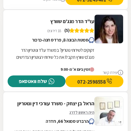
עו"ד הדר מנג'ם שוורץ
(5)
18 דירוגים
סמטת הבונה 8, פרדס חנה-כרכור
זקוקים לשירותי נוטריון? במשרד עו"ד ונוטריון הדר
מנג'ם שוורץ תקבלו את כל שירותי הנוטריון הנדרשים
לכם תחת קורת גג אחת. המשרד שממוקם בפרדס
זמין ביום א' מ-9:00
חנה...
יצירת קשר
שלח וואטסאפ
072-2598558
הראל בן יצחק - משרד עורכי דין ונוטריון
היה ראשון לדרג
הרברט סמואל 66, חדרה