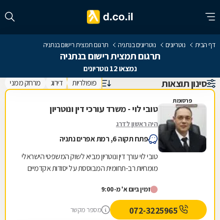
דף הבית
נוטריונים
נוטריונים בנתניה
תרגום תמצית רישום בנתניה
תרגום תמצית רישום בנתניה
נמצאו 12 נוטריונים
סינון תוצאות
פופולריות
דירוג
מרחק ממני
פרסומת
טובי לוי - משרד עורכי דין ונוטריון
היה ראשון לדרג
פתח תקוה 6, רמת אפרים נתניה
טובי לוי עורך דין ונוטריון מביא לשוק המשפטי הישראלי
מומחיות רב-תחומית המבוססת על יסודות אקדמיים
מוצקים הכוללים תואר שני במדעי הנדל"ן והכשרה...
זמין ביום א' מ-9:00
072-3225965
מספר מקשר