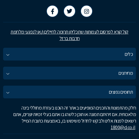
קול קורא לפרסום לעמותות שתכליתן תרומה לחיילים ו/או לנפגעי מלחמת
חרבות ברזל
כלים
מחירונים
תחומים נפוצים
חלק מהתמונות והתכנים המופיעים באתר זה הוכנו בעזרת מחוללי בינה
מלאכותית. אם זיהיתם תמונה או תוכן כלשהו בו אתם בעלי זכויות יוצרים, אתם
רשאים לפנות אלינו ולבקש לחדול משימוש בו, באמצעות כתובת המייל
1800@d.co.il