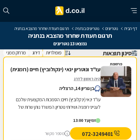
דף הבית
נוטריונים
נוטריונים בנתניה
תרגום תעודת שחרור מהצבא בנתניה
תרגום תעודת שחרור מהצבא בנתניה
נמצאו 13 נוטריונים
סינון תוצאות
פופולריות
דירוג
מרחק ממני
פרסומת
עו"ד ונוטריון ינאי (ינקולוביץ) חיים (רומנית)
היה ראשון לדרג
בן גוריון 14, הרצליה
עו"ד ינאי (ינקלוביץ) חיים: הסמכות המקצועית שלכם
לענייני רומניה ושירותי נוטריון. המשרד נותן שרות של
החתמת מסמכים רישמיים בחותמת אפוסטיל של...
זמין
עד 13:00
072-3249401
מספר מקשר