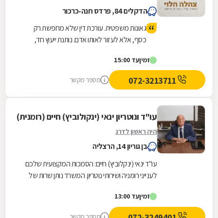
הדקלים 84, פרדס חנה-כרכור
גאונות משפטית. עורכת דין שלא מחפשת רק
כסף, אלא לעזור לאותו אדם. נותנת ייעוץ חד,
אמיתי ולא רק להגיד הנה יש קייס. אלא טובת
זמין
עד 15:00
הלוקח והכי חשוב ריאליות !!! זאת צהלה הלוי !
ממליצה בחום ! אין כמוה :)
072-3213711
מספר מקשר
עו"ד ונוטריון ינאי (ינקולוביץ) חיים (רומנית)
היה ראשון לדרג
בן גוריון 14, הרצליה
עו"ד ינאי (ינקלוביץ) חיים: הסמכות המקצועית שלכם
לענייני רומניה ושירותי נוטריון. המשרד נותן שרות של
החתמת מסמכים רישמיים בחותמת אפוסטיל של...
זמין
עד 13:00
072-3249401
מספר מקשר