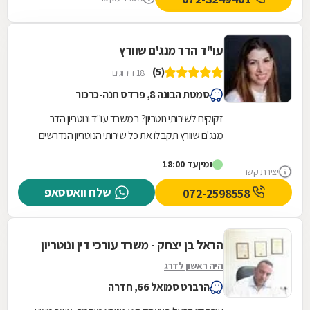
עו"ד הדר מנג'ם שוורץ
(5)
18 דירוגים
סמטת הבונה 8, פרדס חנה-כרכור
זקוקים לשירותי נוטריון? במשרד עו"ד ונוטריון הדר
מנג'ם שוורץ תקבלו את כל שירותי הנוטריון הנדרשים
לכם תחת קורת גג אחת. המשרד שממוקם בפרדס
זמין
עד 18:00
חנה...
יצירת קשר
שלח וואטסאפ
072-2598558
הראל בן יצחק - משרד עורכי דין ונוטריון
היה ראשון לדרג
הרברט סמואל 66, חדרה