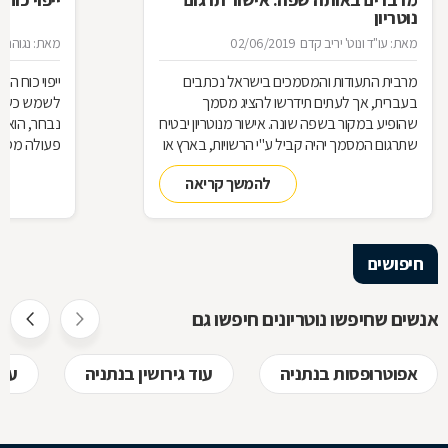
נוטריון
מאת: עו"ד ונוט' יריב קדם
02/06/2019
מאת: נגוהה 
מרבית התעודות והמסמכים בישראל נכתבים
ייפוי כוח 
בעברית, אך לעתים תידרשו להציג מסמך
לשמש כשלוח 
שהופיע במקור בשפה שונה. אישור מנוטריון יבטיח
נבחר, הוא 
שתרגום המסמך יהיה קביל ע"י הרשויות, בארץ או
פעולה מסוי
בחו"
כמעין יד ש
להמשך קריאה
בזכות ייפוי 
אותה ככזו ש
מלבד האמון
חיפושים
אז מה זה בדי
חוזר, כיצד ע
אנשים שחיפשו נוטריונים חיפשו גם
לקבל, לפני
אפוטרופסות בנתניה
עוד גירושין בנתניה
עור
בשמכם