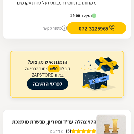
מומחיות רב-תחומית המבוססת על יסודות אקדמיים
מוצקים הכוללים תואר שני במדעי הנדל"ן והכשרה...
זמין
עד 19:00
072-3225965
מספר מקשר
הזמנת איש מקצוע?
קיבלת
מתנה לרכישה
50
₪
באתר ZAPSTORE
לפרטי ההטבה
הלוי צהלה-עו"ד ונוטריון, מגשרת מוסמכת
(5)
3 דירוגים