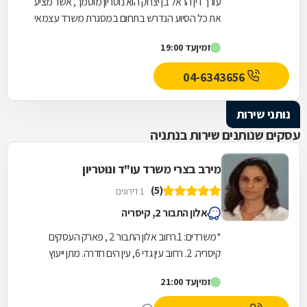
עורך דין הראל בן יצחק הוא נוטריון מוסמך, אשר מציע
את כל הסיוע הנדרש בתחום במסגרת משרד עצמאי
הממוקם בחדרה. במשרד תוכלו לקבל שירותים...
זמין
עד 19:00
04-6343656
נותני שירות
עסקים שנותנים שירות בנתניה
מירב בצרי משרד עו"ד ונוטריון
(5)
1 דירוגים
אלון התבור 2, קיסריה
*משרדים: 1.רחוב אלון התבור 2 , פארק העסקים
קיסריה. 2. רחוב עין גדי 6, עין הים חדרה. מתן ייעוץ
משפטי מקצועי בכל תחומי המשפט האזרחי לרבות...
זמין
עד 21:00