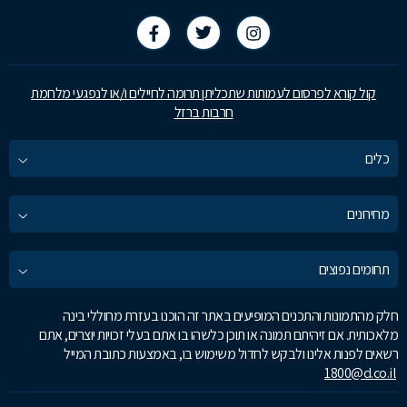
קול קורא לפרסום לעמותות שתכליתן תרומה לחיילים ו/או לנפגעי מלחמת
חרבות ברזל
כלים
מחירונים
תחומים נפוצים
חלק מהתמונות והתכנים המופיעים באתר זה הוכנו בעזרת מחוללי בינה
מלאכותית. אם זיהיתם תמונה או תוכן כלשהו בו אתם בעלי זכויות יוצרים, אתם
רשאים לפנות אלינו ולבקש לחדול משימוש בו, באמצעות כתובת המייל
1800@d.co.il