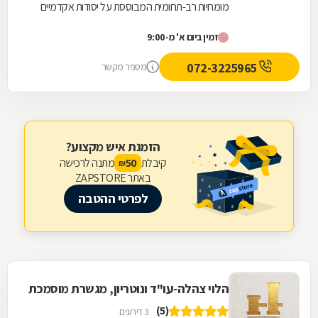
מומחיות רב-תחומית המבוססת על יסודות אקדמיים
מוצקים הכוללים תואר שני במדעי הנדל"ן והכשרה...
זמין ביום א' מ-9:00
072-3225965
מספר מקשר
הזמנת איש מקצוע?
קיבלת
מתנה לרכישה
50
₪
באתר ZAPSTORE
לפרטי ההטבה
הלוי צהלה-עו"ד ונוטריון, מגשרת מוסמכת
(5)
3 דירוגים