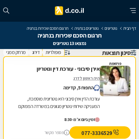
דף הבית
נוטריונים
נוטריונים בנתניה
תרגום הסכם שכירות בנתניה
תרגום הסכם שכירות בנתניה
נמצאו 13 נוטריונים
סינון תוצאות
פופולריות
דירוג
מרחק ממני
פרסומת
אירן סיבוני - עורכת דין ונוטריון
היה ראשון לדרג
התפוח 5, קדימה
עורכת הדין אירן סיבוני היא נוטריונית מוסמכת,
המעניקה שירותי נוטריון מגוונים במשרדה הממוקם
בקדימה. גם בשפה האנגלית בין השירותים, ניתן
זמין ביום א' מ-8:30
למנות:...
077-3336529
מספר מקשר