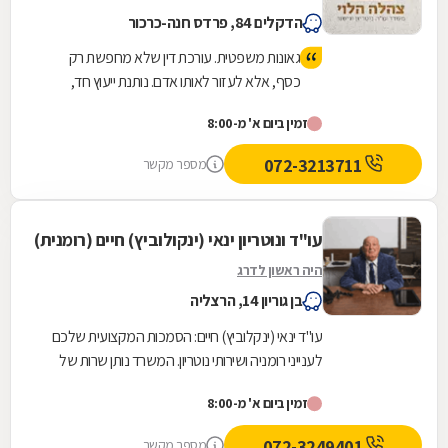
הדקלים 84, פרדס חנה-כרכור
גאונות משפטית. עורכת דין שלא מחפשת רק
כסף, אלא לעזור לאותו אדם. נותנת ייעוץ חד,
אמיתי ולא רק להגיד הנה יש קייס. אלא טובת
זמין ביום א' מ-8:00
הלוקח והכי חשוב ריאליות !!! זאת צהלה הלוי !
ממליצה בחום ! אין כמוה :)
072-3213711
מספר מקשר
עו"ד ונוטריון ינאי (ינקולוביץ) חיים (רומנית)
היה ראשון לדרג
בן גוריון 14, הרצליה
עו"ד ינאי (ינקלוביץ) חיים: הסמכות המקצועית שלכם
לענייני רומניה ושירותי נוטריון. המשרד נותן שרות של
החתמת מסמכים רישמיים בחותמת אפוסטיל של...
זמין ביום א' מ-8:00
072-3249401
מספר מקשר