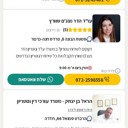
עו"ד הדר מנג'ם שוורץ
(5)
18 דירוגים
סמטת הבונה 8, פרדס חנה-כרכור
זקוקים לשירותי נוטריון? במשרד עו"ד ונוטריון הדר
מנג'ם שוורץ תקבלו את כל שירותי הנוטריון הנדרשים
לכם תחת קורת גג אחת. המשרד שממוקם בפרדס
זמין ביום א' מ-9:00
חנה...
יצירת קשר
שלח וואטסאפ
072-2598558
הראל בן יצחק - משרד עורכי דין ונוטריון
היה ראשון לדרג
הרברט סמואל 66, חדרה