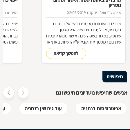
נוטריון
מאת: עו"ד ונוט' יריב קדם
02/06/2019
מאת: נגוהה 
מרבית התעודות והמסמכים בישראל נכתבים
ייפוי כוח 
בעברית, אך לעתים תידרשו להציג מסמך
לשמש כשלוח 
שהופיע במקור בשפה שונה. אישור מנוטריון יבטיח
נבחר, הוא 
שתרגום המסמך יהיה קביל ע"י הרשויות, בארץ או
פעולה מסוי
בחו"
כמעין יד ש
להמשך קריאה
בזכות ייפוי 
אותה ככזו ש
מלבד האמון
חיפושים
אז מה זה בדי
חוזר, כיצד ע
אנשים שחיפשו נוטריונים חיפשו גם
לקבל, לפני
אפוטרופסות בנתניה
עוד גירושין בנתניה
עור
בשמכם