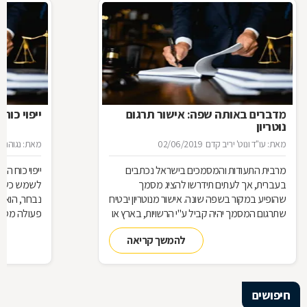
מדברים באותה שפה: אישור תרגום
ייפוי כוח
נוטריון
מאת: עו"ד ונוט' יריב קדם
02/06/2019
מאת: נגוהה 
מרבית התעודות והמסמכים בישראל נכתבים
ייפוי כוח 
בעברית, אך לעתים תידרשו להציג מסמך
לשמש כשלוח 
שהופיע במקור בשפה שונה. אישור מנוטריון יבטיח
נבחר, הוא 
שתרגום המסמך יהיה קביל ע"י הרשויות, בארץ או
פעולה מסוי
בחו"
כמעין יד ש
להמשך קריאה
בזכות ייפוי 
אותה ככזו ש
מלבד האמון
חיפושים