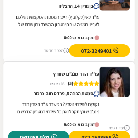
בן גוריון 14, הרצליה
עו"ד ינאי (ינקלוביץ) חיים: הסמכות המקצועית שלכם
לענייני רומניה ושירותי נוטריון. המשרד נותן שרות של
החתמת מסמכים רישמיים בחותמת אפוסטיל של...
זמין ביום א' מ-8:00
072-3249401
מספר מקשר
עו"ד הדר מנג'ם שוורץ
(5)
18 דירוגים
סמטת הבונה 8, פרדס חנה-כרכור
זקוקים לשירותי נוטריון? במשרד עו"ד ונוטריון הדר
מנג'ם שוורץ תקבלו את כל שירותי הנוטריון הנדרשים
לכם תחת קורת גג אחת. המשרד שממוקם בפרדס
זמין ביום א' מ-9:00
חנה...
יצירת קשר
שלח וואטסאפ
072-2598558