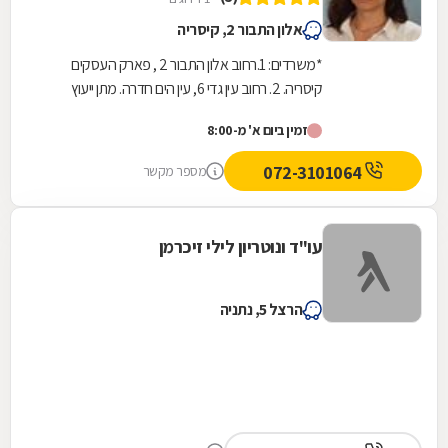
אלון התבור 2, קיסריה
*משרדים: 1.רחוב אלון התבור 2 , פארק העסקים
קיסריה. 2. רחוב עין גדי 6, עין הים חדרה. מתן ייעוץ
משפטי מקצועי בכל תחומי המשפט האזרחי לרבות...
זמין ביום א' מ-8:00
072-3101064
מספר מקשר
עו"ד ונוטריון לילי זיכרמן
הרצל 5, נתניה