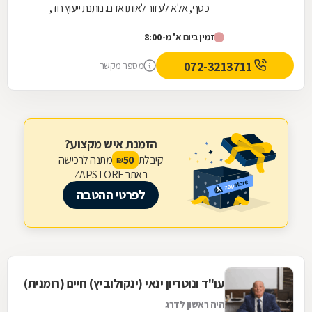
כסף, אלא לעזור לאותו אדם. נותנת ייעוץ חד,
אמיתי ולא רק להגיד הנה יש קייס. אלא טובת
זמין ביום א' מ-8:00
הלוקח והכי חשוב ריאליות !!! זאת צהלה הלוי !
ממליצה בחום ! אין כמוה :)
072-3213711
מספר מקשר
הזמנת איש מקצוע?
קיבלת
מתנה לרכישה
50
₪
באתר ZAPSTORE
לפרטי ההטבה
עו"ד ונוטריון ינאי (ינקולוביץ) חיים (רומנית)
היה ראשון לדרג