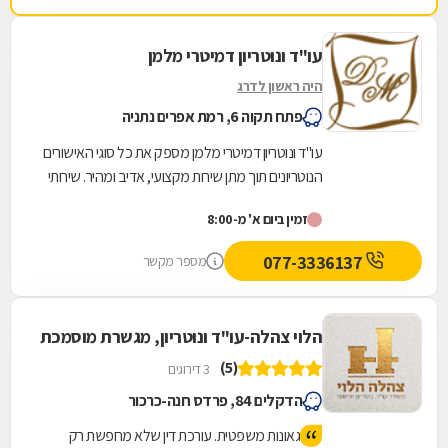
עו"ד ונוטריון דמיטרי מלמן
היה ראשון לדרג
פתח תקוה 6, רמת אפרים נתניה
עו"ד ונוטריון דמיטרי מלמן מספק את כל סוגי האישורים
הנוטריונים תוך מתן שירות מקצועי, אדיב ומהיר. שירותי
הנוטריון הניתנים כוללים בין...
זמין ביום א' מ-8:00
077-3336137
מספר מקשר
הלוי צהלה-עו"ד ונוטריון, מגשרת מוסמכת
(5)
3 דירוגים
הדקלים 84, פרדס חנה-כרכור
גאונות משפטית. עורכת דין שלא מחפשת רק