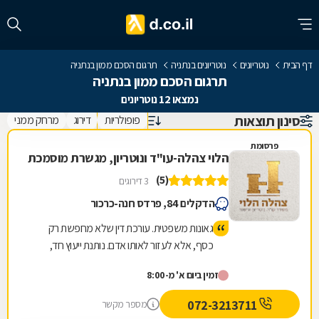
דף הבית
נוטריונים
נוטריונים בנתניה
תרגום הסכם ממון בנתניה
תרגום הסכם ממון בנתניה
נמצאו 12 נוטריונים
סינון תוצאות
פופולריות
דירוג
מרחק ממני
פרסומת
הלוי צהלה-עו"ד ונוטריון, מגשרת מוסמכת
(5)
3 דירוגים
הדקלים 84, פרדס חנה-כרכור
גאונות משפטית. עורכת דין שלא מחפשת רק
כסף, אלא לעזור לאותו אדם. נותנת ייעוץ חד,
אמיתי ולא רק להגיד הנה יש קייס. אלא טובת
זמין ביום א' מ-8:00
הלוקח והכי חשוב ריאליות !!! זאת צהלה הלוי !
ממליצה בחום ! אין כמוה :)
072-3213711
מספר מקשר