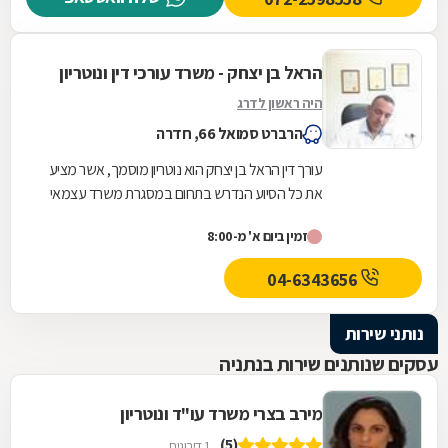
הראל בן יצחק - משרד עורכי דין ונוטריון
היה ראשון לדרג
הרברט סמואל 66, חדרה
עורך דין הראל בן יצחק הוא נוטריון מוסמך, אשר מציע
את כל הסיוע הנדרש בתחום במסגרת משרד עצמאי
הממוקם בחדרה. במשרד תוכלו לקבל שירותים...
זמין ביום א' מ-8:00
04-6343656
נותני שירות
עסקים שנותנים שירות בנתניה
מירב בצרי משרד עו"ד ונוטריון
(5)
1 דירוגים