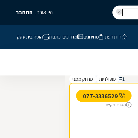
היי אורח,
התחבר
חוות דעת
מחירונים
מדריכים וכתבות
הוסף בית עסק
פופולריות
מרחק ממני
077-3336529
מספר מקשר