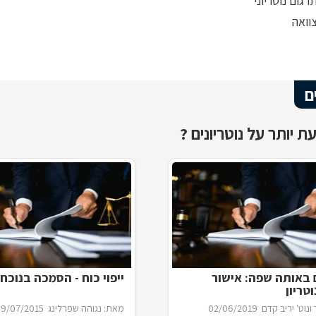
רגום נוטריוני
וואה
ם
ת יותר על נוטריונים ?
 באותה שפה: אישור
ייפוי כוח - הסמכה בנוכחו
טריון
ונוט' יריב קדם
02/06/2019
מאת: נגוהה שפרלינג
9/07/2015