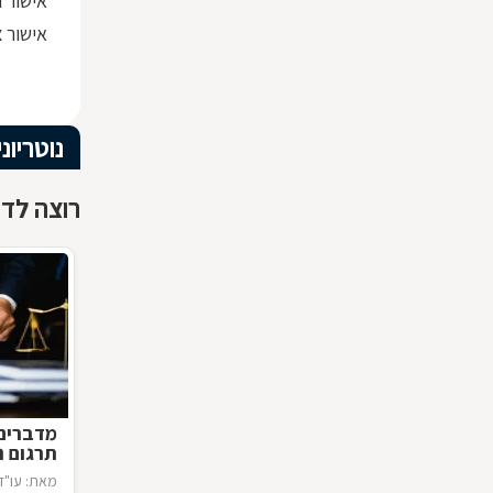
אישור ת
אישור צ
נוטריוני
רוצה לדע
מדברים
תרגום נו
מאת: עו"ד 