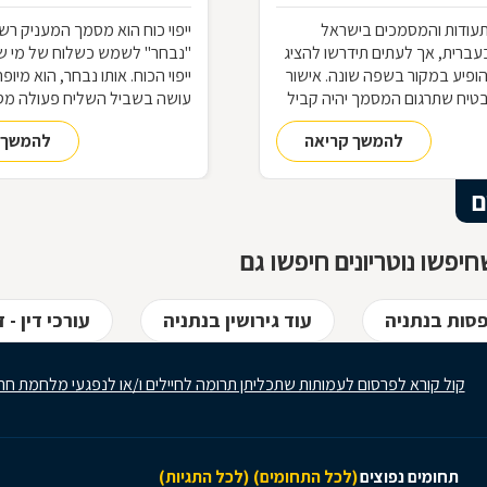
עודות והמסמכים בישראל
ייפוי כוח הוא מסמך המעניק רש
עברית, אך לעתים תידרשו להציג
"נבחר" לשמש כשלוח של מי ש
פיע במקור בשפה שונה. אישור
ייפוי הכוח. אותו נבחר, הוא מיופ
יבטיח שתרגום המסמך יהיה קביל
עושה בשביל השליח פעולה מסו
ות, בארץ או בחו"
מגוון פעולות, ולמעשה משמש כ
להמשך קריאה
להמשך 
השולח. כל פעולה שעושה השלו
ייפוי כוח שניתן לו על ידי המייפה,
אותה ככזו שבוצעה על ידי המייפה
ם
כוח השלכות רבות, שחלק
מסוכנות. מלבד האמון הנדרש, 
יפשו נוטריונים חיפשו גם
גם לבחור מיופה כוח בזהירות רב
בהתאם לכללים. אז מה זה בדיו
מה זה ייפוי כוח בלתי חוזר, כיצד 
סות בנתניה
עוד גירושין בנתניה
עורכי דין -
כוח ומתי נזקקים לאישור של נוטר
לפניכם התשובות לכל השאלות
לקבל, לפני שסומכים ומסמיכים
קול קורא לפרסום לעמותות שתכליתן תרומה לחיילים ו/או לנפגעי מלחמת חר
שיפעלו בשמכם
תחומים נפוצים
(לכל התחומים)
(לכל התגיות)