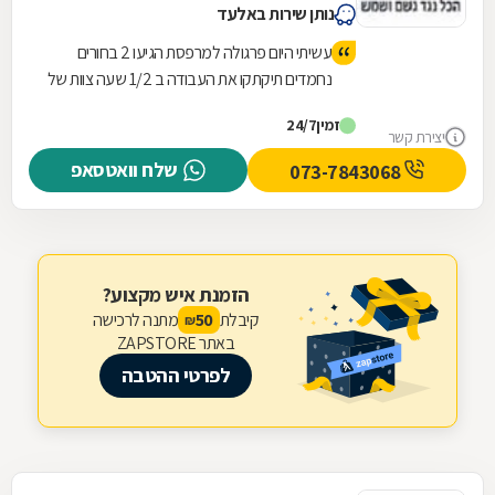
נותן שירות באלעד
עשיתי היום פרגולה למרפסת הגיעו 2 בחורים
נחמדים תיקתקו את העבודה ב 1/2 שעה צוות של
אלופים מקצוענים לא השאירו בורג על הרצפה
זמין
24/7
הכל נקי ומסודר אשכרה צוות מנצח ממליצה מכל
יצירת קשר
ה 🩷 על א.ד. צבי פתרונות הצללה
שלח וואטסאפ
073-7843068
הזמנת איש מקצוע?
קיבלת
מתנה לרכישה
50
₪
באתר ZAPSTORE
לפרטי ההטבה