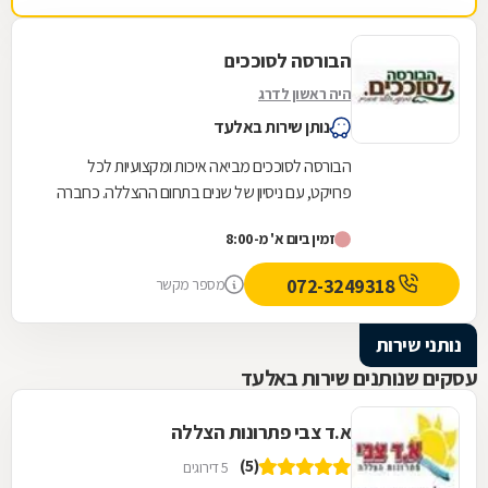
הבורסה לסוככים
היה ראשון לדרג
נותן שירות באלעד
הבורסה לסוככים מביאה איכות ומקצועיות לכל
פרויקט, עם ניסיון של שנים בתחום ההצללה. כחברה
משפחתית ותיקה, אנו מתמחים בייצור והתקנה של
זמין ביום א' מ-8:00
מגוון...
072-3249318
מספר מקשר
נותני שירות
עסקים שנותנים שירות באלעד
א.ד צבי פתרונות הצללה
(5)
5 דירוגים