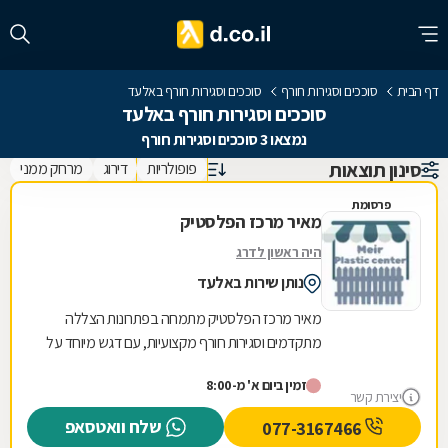
דף הבית
סוככים וסגירות חורף
סוככים וסגירות חורף באלעד
סוככים וסגירות חורף באלעד
נמצאו 3 סוככים וסגירות חורף
סינון תוצאות
פופולריות
דירוג
מרחק ממני
פרסומת
מאיר מרכז הפלסטיק
היה ראשון לדרג
נותן שירות באלעד
מאיר מרכז הפלסטיק מתמחה בפתרונות הצללה
מתקדמים וסגירות חורף מקצועיות, עם דגש מיוחד על
סוככי שמש איכותיים. הסוככים שלנו מצטיינים
זמין ביום א' מ-8:00
בעיצובם...
יצירת קשר
שלח וואטסאפ
077-3167466