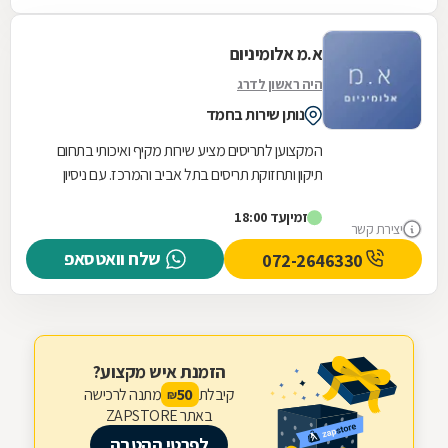
א.מ אלומיניום
היה ראשון לדרג
נותן שירות בחמד
המקצוען לתריסים מציע שירות מקיף ואיכותי בתחום
תיקון ותחזוקת תריסים בתל אביב והמרכז. עם ניסיון
עשיר וידע מקצועי מעמיק, אנו מתמחים בטיפול בכל...
זמין
עד 18:00
יצירת קשר
שלח וואטסאפ
072-2646330
הזמנת איש מקצוע?
קיבלת
מתנה לרכישה
50
₪
באתר ZAPSTORE
לפרטי ההטבה