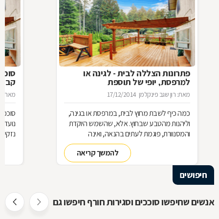
פתרונות הצללה לבית - לגינה או
סוכך 
למרפסת, יופי של תוספת
קבוע
מאת: רון שגב פינקלמן
17/12/2014
מאת: ר
כמה כיף לשבת מחוץ לבית, במרפסת או בגינה,
סוככים
וליהנות מהטבע שבחוץ. אלא, שהשמש היוקדת
נועדו 
והמסנוורת, פוגמת לעתים בהנאה, ואינה
נזקי ה
מאפשרת להתמסר לתענוג. לשם כך בדיוק פותחו
יותר, 
להמשך קריאה
סוגים שונים של פתרונות הצללה למרפסת, לגינה
בפרגול
או לבית, וכדי לדעת מהו הפתרון המתאים לכם
(לעומת
חיפושים
ביותר - מרקיזה, סוכך ואולי פרגולה ? מומלץ
הסוכך 
להכיר את האפשרויות השונות, וללמוד על חומרי
יתרונו
הגלם שמרכיבים כל אחד מהמוצרים המוצעים
לבחיר
אנשים שחיפשו סוככים וסגירות חורף חיפשו גם
לבחירתכם