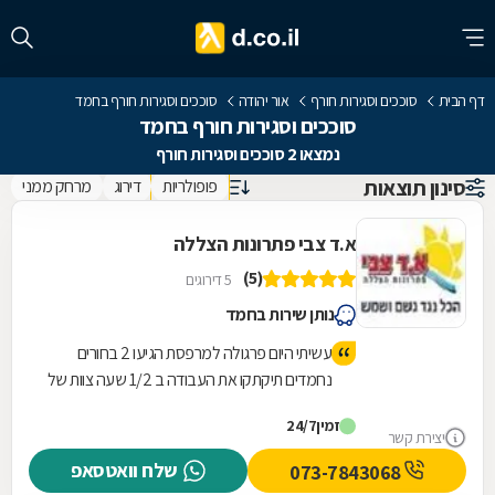
דף הבית
סוככים וסגירות חורף
אור יהודה
סוככים וסגירות חורף בחמד
סוככים וסגירות חורף בחמד
נמצאו 2 סוככים וסגירות חורף
סינון תוצאות
פופולריות
דירוג
מרחק ממני
א.ד צבי פתרונות הצללה
(5)
5 דירוגים
נותן שירות בחמד
עשיתי היום פרגולה למרפסת הגיעו 2 בחורים
נחמדים תיקתקו את העבודה ב 1/2 שעה צוות של
אלופים מקצוענים לא השאירו בורג על הרצפה
זמין
24/7
הכל נקי ומסודר אשכרה צוות מנצח ממליצה מכל
יצירת קשר
ה 🩷 על א.ד. צבי פתרונות הצללה
שלח וואטסאפ
073-7843068