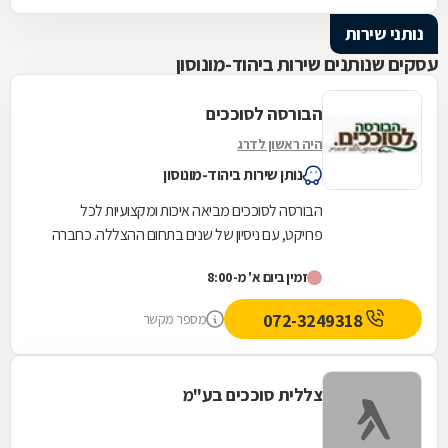
נותני שירות
עסקים שנותנים שירות ביהוד-מונוסון
הבורסה לסוככים
היה ראשון לדרג
נותן שירות ביהוד-מונוסון
הבורסה לסוככים מביאה איכות ומקצועיות לכל
פרויקט, עם ניסיון של שנים בתחום ההצללה. כחברה
משפחתית ותיקה, אנו מתמחים בייצור והתקנה של
זמין ביום א' מ-8:00
מגוון...
072-3249318
מספר מקשר
צללית סוככים בע"מ