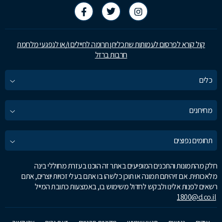
קול קורא לפרסום לעמותות שתכליתן תרומה לחיילים ו/או לנפגעי מלחמת
חרבות ברזל
כלים
מחירונים
תחומים נפוצים
חלק מהתמונות והתכנים המופיעים באתר זה הוכנו בעזרת מחוללי בינה
מלאכותית. אם זיהיתם תמונה או תוכן כלשהו בו אתם בעלי זכויות יוצרים, אתם
רשאים לפנות אלינו ולבקש לחדול משימוש בו, באמצעות כתובת המייל
1800@d.co.il