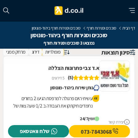
דף הבית
סוככים וסגירות חורף
סוככים וסגירות חורף ביהוד-מונוסון
סוככים וסגירות חורף ביהוד-מונוסון
נמצאו 3 סוככים וסגירות חורף
סינון תוצאות
פופולריות
דירוג
מרחק ממני
א.ד צבי פתרונות הצללה
(5)
5 דירוגים
נותן שירות ביהוד-מונוסון
עשיתי היום פרגולה למרפסת הגיעו 2 בחורים
נחמדים תיקתקו את העבודה ב 1/2 שעה צוות של
אלופים מקצוענים לא השאירו בורג על הרצפה
זמין
24/7
הכל נקי ומסודר אשכרה צוות מנצח ממליצה מכל
יצירת קשר
ה 🩷 על א.ד. צבי פתרונות הצללה
שלח וואטסאפ
073-7843068