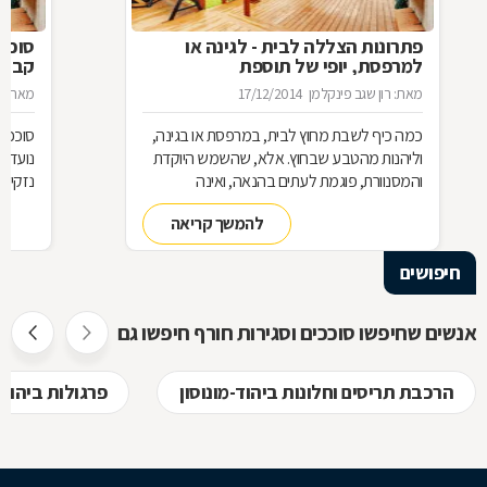
פתרונות הצללה לבית - לגינה או
סוכך 
למרפסת, יופי של תוספת
קבוע
מאת: רון שגב פינקלמן
17/12/2014
מאת: ר
כמה כיף לשבת מחוץ לבית, במרפסת או בגינה,
סוככים
וליהנות מהטבע שבחוץ. אלא, שהשמש היוקדת
נועדו 
והמסנוורת, פוגמת לעתים בהנאה, ואינה
נזקי ה
מאפשרת להתמסר לתענוג. לשם כך בדיוק פותחו
יותר, 
להמשך קריאה
סוגים שונים של פתרונות הצללה למרפסת, לגינה
בפרגול
או לבית, וכדי לדעת מהו הפתרון המתאים לכם
(לעומת
חיפושים
ביותר - מרקיזה, סוכך ואולי פרגולה ? מומלץ
הסוכך 
להכיר את האפשרויות השונות, וללמוד על חומרי
יתרונו
הגלם שמרכיבים כל אחד מהמוצרים המוצעים
לבחיר
אנשים שחיפשו סוככים וסגירות חורף חיפשו גם
לבחירתכם
הרכבת תריסים וחלונות ביהוד-מונוסון
פרגולות ביהוד-