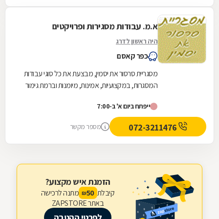
א.מ. עבודות מסגירות ופרויקטים
היה ראשון לדרג
כפר קאסם
מסגריית סרסור את יסמין, מבצעת את כל סוגי עבודות
המסגרות, במקצועיות, אמינות, מיומנות וברמת גימור
גבוהה במיוחד. המסגרייה מייצרת, מתקינה ומתקנת...
ייפתח ביום א' ב-7:00
072-3211476
מספר מקשר
הזמנת איש מקצוע?
קיבלת
מתנה לרכישה
50
₪
באתר ZAPSTORE
לפרטי ההטבה