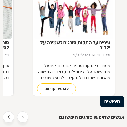
טיפים על התקנת סורגים לשמירה על
סורג 
ילדים
לסורג
מאת: דפי זהב
21/07/2020
מאת: מ
מסתבר כי התקנת סורגים אשר מתבצעת על
עדיף 
מנת לשמור על בטיחות ילדכם, יכולה להיות שונה
התקנת
מהסורגים שתבחרו להתקין כדי למנוע מפורצים
המאוד 
להיכנס לביתכם. אילו סורגים מתאימים לשמירה
שחשוב
להמשך קריאה
על בטיחות ילדכם? מדוע חשוב להקפיד על
סורגים מגולוונים? כיצד ניתן למנוע היווצרות חלודה
חיפושים
על הסורגים? כל הטיפים לפניכם
אנשים שחיפשו סורגים חיפשו גם