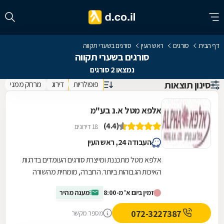
דף הבית
סורגים
ראש העין
סורגים בשערי תקווה
סורגים בשערי תקווה
נמצאו 2 סורגים
סינון תוצאות
פופולריות
דירוג
מרחק ממני
אלפא מטל א.נ בע"מ
(4.4)
18 דירוגים
העבודה 24, ראש העין
אלפא מטל מתכננת ומייצרת סורגים העומדים בדרגות
האיכות הגבוהות ביותר. החברה, מומחית מהשורה
הראשונה בתחומי המסגרות והנפחות בישראל,
זמין ביום א' מ-8:00
מענה מהיר
מספקת...
072-3227387
מספר מקשר