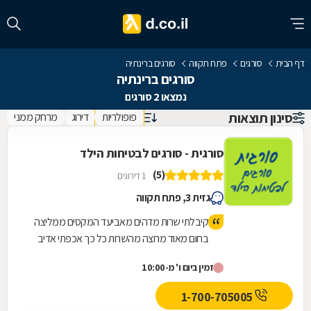
דף הבית
סורגים
פתח תקווה
סורגים ברינתיה
סורגים ברינתיה
נמצאו 2 סורגים
סינון תוצאות
פופולריות
דירוג
מרחק ממני
סורגית - סורגים לבטיחות הילד
(5)
1 דירוגים
גזית 3, פתח תקווה
קיבלתי שרות מדהים מאביעד המקסים ממליצה
בחום מאוד מרוצה מהשרות כל כך אכפתי אדיב
המחירים מאוד הגונים וזולים אני זכיתי
זמין ביום ו' מ-10:00
1-700-705005