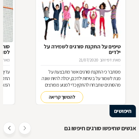
טיפים על התקנת סורגים לשמירה על
סורג 
ילדים
לסורג
מאת: דפי זהב
21/07/2020
מאת: מ
מסתבר כי התקנת סורגים אשר מתבצעת על
עדיף 
מנת לשמור על בטיחות ילדכם, יכולה להיות שונה
התקנת
מהסורגים שתבחרו להתקין כדי למנוע מפורצים
המאוד 
להיכנס לביתכם. אילו סורגים מתאימים לשמירה
שחשוב
להמשך קריאה
על בטיחות ילדכם? מדוע חשוב להקפיד על
סורגים מגולוונים? כיצד ניתן למנוע היווצרות חלודה
חיפושים
על הסורגים? כל הטיפים לפניכם
אנשים שחיפשו סורגים חיפשו גם