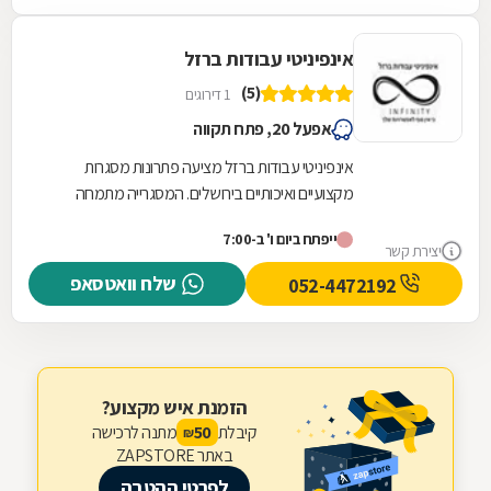
אינפיניטי עבודות ברזל
(5)
1 דירוגים
אפעל 20, פתח תקווה
אינפיניטי עבודות ברזל מציעה פתרונות מסגרות
מקצועיים ואיכותיים בירושלים. המסגרייה מתמחה
בתכנון, ייצור והתקנה של גדרות וסורגים המותאמים...
ייפתח ביום ו' ב-7:00
יצירת קשר
שלח וואטסאפ
052-4472192
הזמנת איש מקצוע?
קיבלת
מתנה לרכישה
50
₪
באתר ZAPSTORE
לפרטי ההטבה