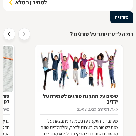
למחירון המלא
סורגים
רוצה לדעת יותר על סורגים ?
טיפים על התקנת סורגים לשמירה על
סורג 
ילדים
לסורג
מאת: דפי זהב
21/07/2020
מאת: מ
מסתבר כי התקנת סורגים אשר מתבצעת על
עדיף 
מנת לשמור על בטיחות ילדכם, יכולה להיות שונה
התקנת
מהסורגים שתבחרו להתקין כדי למנוע מפורצים
המאוד 