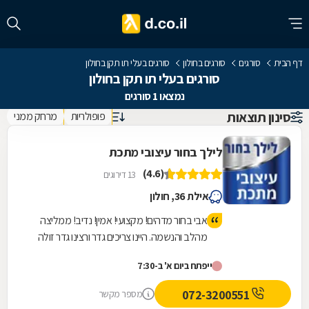
דף הבית
סורגים
סורגים בחולון
סורגים בעלי תו תקן בחולון
סורגים בעלי תו תקן בחולון
נמצאו 1 סורגים
סינון תוצאות
פופולריות
מרחק ממני
לילך בחור עיצובי מתכת
(4.6)
13 דירוגים
אילת 36, חולון
אבי בחור מדהים! מקצועי! אמין! נדיב! ממליצה
מהלב והנשמה. היינו צריכים גדר ורצינו גדר זולה
מאחר והבניין עובד פינוי בינוי, אבי הסביר שהוא
ייפתח ביום א' ב-7:30
לא ממליץ על הגדר שרצינו, אבל אנחנו
התעקשנו כי רצינו זול. ביום ההתקנה אבי שם לנו
072-3200551
מספר מקשר
גדר יותר יקרה כי זה היה בניגוד למה שהמליץ