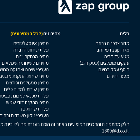
כלים
מחירונים
(לכל המחירונים)
מדור צרכנות נבונה
מחירון אינסטלטורים
מגזין zap דפי זהב
עלות שירותי הדברה
מגיע עד הבית
מחירי הרחקת יונים
עסקים מומלצים (עסק זהב)
מחירים לשירותי חשמלאים
הוסף עסק בחינם
תעריפי שירות ואחזקת מחש
מספרי חירום
מחירי שירות והתקנת מזגנים
מחירון מנעולנים ופורצים
מחירון שירות למדיח כלים
עלויות טכנאי למכונת כביסה
מחירי התקנת דודי שמש
עלויות שירותי גז
תעריפי ניקיון משרדים ובתים
חלק מהתמונות והתכנים המופיעים באתר זה הוכנו בעזרת מחוללי בינה מלא
1800@d.co.il