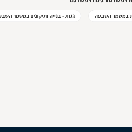
סורגים מגולוונים? כיצד ניתן
למנוע היווצרות חלודה על
הסורגים? כל הטיפים
ת במשמר השבעה
גגות - בנייה ותיקונים במשמר השבע
לפניכם