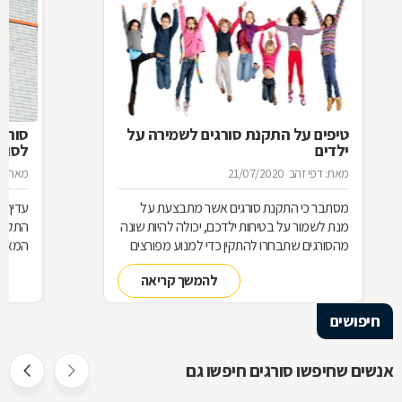
טיפים על התקנת סורגים לשמירה על
סורג 
ילדים
לסורג
מאת: דפי זהב
21/07/2020
מאת: מ
מסתבר כי התקנת סורגים אשר מתבצעת על
עדיף 
מנת לשמור על בטיחות ילדכם, יכולה להיות שונה
התקנת
מהסורגים שתבחרו להתקין כדי למנוע מפורצים
המאוד 
להיכנס לביתכם. אילו סורגים מתאימים לשמירה
שחשוב
להמשך קריאה
על בטיחות ילדכם? מדוע חשוב להקפיד על
סורגים מגולוונים? כיצד ניתן למנוע היווצרות חלודה
חיפושים
על הסורגים? כל הטיפים לפניכם
אנשים שחיפשו סורגים חיפשו גם