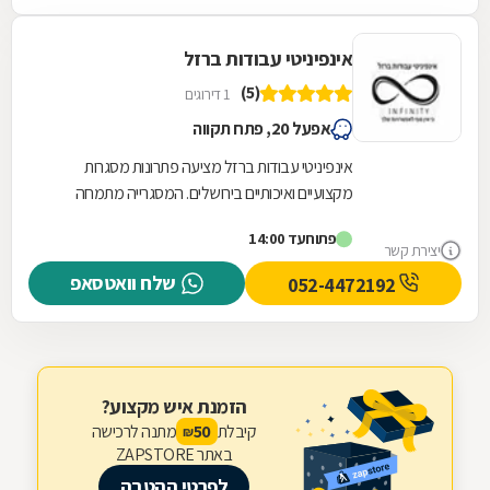
אינפיניטי עבודות ברזל
(5)
1 דירוגים
אפעל 20, פתח תקווה
אינפיניטי עבודות ברזל מציעה פתרונות מסגרות
מקצועיים ואיכותיים בירושלים. המסגרייה מתמחה
בתכנון, ייצור והתקנה של גדרות וסורגים המותאמים...
פתוח
עד 14:00
יצירת קשר
שלח וואטסאפ
052-4472192
הזמנת איש מקצוע?
קיבלת
מתנה לרכישה
50
₪
באתר ZAPSTORE
לפרטי ההטבה