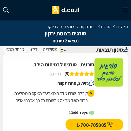
דף הבית
סורגים
פתח תקווה
סורגים בצומת ירקון
סורגים בצומת ירקון
נמצאו 2 סורגים
סינון תוצאות
פופולריות
דירוג
מרחק ממני
סורגית - סורגים לבטיחות הילד
(5)
1 דירוגים
גזית 3, פתח תקווה
קיבלתי שרות מדהים מאביעד המקסים ממליצה
בחום מאוד מרוצה מהשרות כל כך אכפתי אדיב
המחירים מאוד הגונים וזולים אני זכיתי
זמין
עד 13:00
1-700-705005