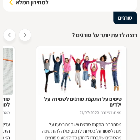
למחירון המלא
סורגים
רוצה לדעת יותר על סורגים ?
טיפים על התקנת סורגים לשמירה על
סורג 
ילדים
לסורג
מאת: דפי זהב
21/07/2020
מאת: מ
מסתבר כי התקנת סורגים אשר מתבצעת על
עדיף 
מנת לשמור על בטיחות ילדכם, יכולה להיות שונה
התקנת
מהסורגים שתבחרו להתקין כדי למנוע מפורצים
המאוד 