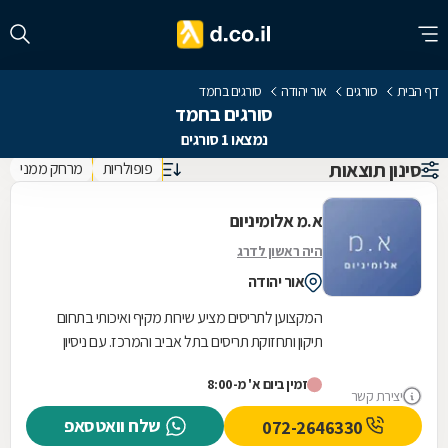
דף הבית
סורגים
אור יהודה
סורגים בחמד
סורגים בחמד
נמצאו 1 סורגים
סינון תוצאות
פופולריות
מרחק ממני
א.מ אלומיניום
היה ראשון לדרג
אור יהודה
המקצוען לתריסים מציע שירות מקיף ואיכותי בתחום
תיקון ותחזוקת תריסים בתל אביב והמרכז. עם ניסיון
עשיר וידע מקצועי מעמיק, אנו מתמחים בטיפול בכל...
זמין ביום א' מ-8:00
יצירת קשר
שלח וואטסאפ
072-2646330