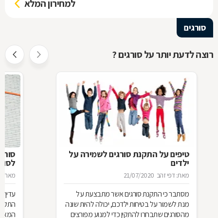
למחירון המלא
סורגים
רוצה לדעת יותר על סורגים ?
טיפים על התקנת סורגים לשמירה על
סורג 
ילדים
לסורג
מאת: דפי זהב
21/07/2020
מאת: מ
מסתבר כי התקנת סורגים אשר מתבצעת על
עדיף 
מנת לשמור על בטיחות ילדכם, יכולה להיות שונה
התקנת
מהסורגים שתבחרו להתקין כדי למנוע מפורצים
המאוד 