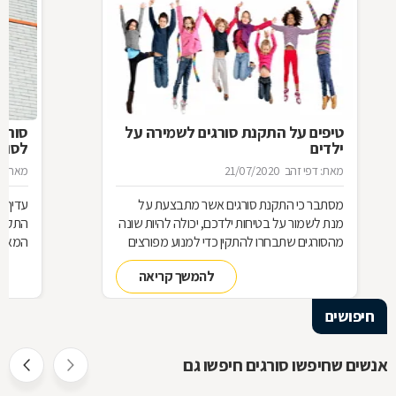
טיפים על התקנת סורגים לשמירה על
סורג 
ילדים
לסורג
מאת: דפי זהב
21/07/2020
מאת: מ
מסתבר כי התקנת סורגים אשר מתבצעת על
עדיף 
מנת לשמור על בטיחות ילדכם, יכולה להיות שונה
התקנת
מהסורגים שתבחרו להתקין כדי למנוע מפורצים
המאוד 
להיכנס לביתכם. אילו סורגים מתאימים לשמירה
שחשוב
להמשך קריאה
על בטיחות ילדכם? מדוע חשוב להקפיד על
סורגים מגולוונים? כיצד ניתן למנוע היווצרות חלודה
חיפושים
על הסורגים? כל הטיפים לפניכם
אנשים שחיפשו סורגים חיפשו גם