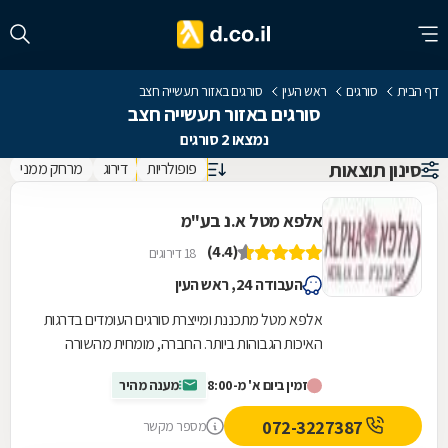
דף הבית
סורגים
ראש העין
סורגים באזור תעשייה חצב
סורגים באזור תעשייה חצב
נמצאו 2 סורגים
סינון תוצאות
פופולריות
דירוג
מרחק ממני
אלפא מטל א.נ בע"מ
(4.4)
18 דירוגים
העבודה 24, ראש העין
אלפא מטל מתכננת ומייצרת סורגים העומדים בדרגות
האיכות הגבוהות ביותר. החברה, מומחית מהשורה
הראשונה בתחומי המסגרות והנפחות בישראל,
זמין ביום א' מ-8:00
מענה מהיר
מספקת...
072-3227387
מספר מקשר