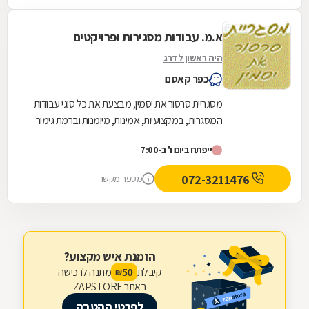
א.מ. עבודות מסגירות ופרויקטים
היה ראשון לדרג
כפר קאסם
מסגריית סרסור את יסמין, מבצעת את כל סוגי עבודות
המסגרות, במקצועיות, אמינות, מיומנות וברמת גימור
גבוהה במיוחד. המסגרייה מייצרת, מתקינה ומתקנת...
ייפתח ביום ו' ב-7:00
072-3211476
מספר מקשר
הזמנת איש מקצוע?
קיבלת
מתנה לרכישה
50
₪
באתר ZAPSTORE
לפרטי ההטבה