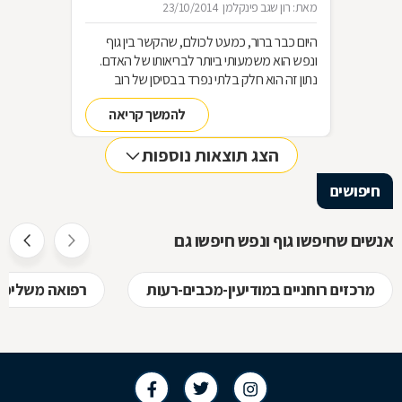
מאת: רון שגב פינקלמן
23/10/2014
היום כבר ברור, כמעט לכולם, שהקשר בין גוף
ונפש הוא משמעותי ביותר לבריאותו של האדם.
נתון זה הוא חלק בלתי נפרד בבסיסן של רוב
שיטות הטיפול ברפואה המשלימה, וההבנה שרק
להמשך קריאה
כאשר הנפש בריאה גם הגוף יכול להיות בריא,
חלחלה כבר מזמן גם לתחום הרפואה
הצג תוצאות נוספות
הקונבנציונאלית. כמעט בכל סוגי הטיפולים
משתדלים המטפלים להביא את המטופלים
חיפושים
למצב של איזון בין השניים. על הקשר בין גוף ונפש
ועל טיפולי גוף נפש, בכתבה הבאה
אנשים שחיפשו גוף ונפש חיפשו גם
מרכזים רוחניים במודיעין-מכבים-רעות
רפואה משלימה -