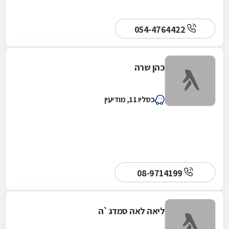
054-4764422
כהן שרה
כסליו 11, מודיעין
08-9714199
ליאה לאה סמדג`ה