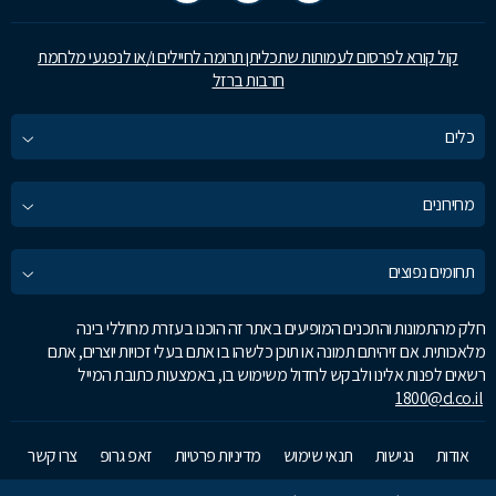
קול קורא לפרסום לעמותות שתכליתן תרומה לחיילים ו/או לנפגעי מלחמת
חרבות ברזל
כלים
מחירונים
תחומים נפוצים
חלק מהתמונות והתכנים המופיעים באתר זה הוכנו בעזרת מחוללי בינה
מלאכותית. אם זיהיתם תמונה או תוכן כלשהו בו אתם בעלי זכויות יוצרים, אתם
רשאים לפנות אלינו ולבקש לחדול משימוש בו, באמצעות כתובת המייל
1800@d.co.il
אודות
נגישות
תנאי שימוש
מדיניות פרטיות
זאפ גרופ
צרו קשר