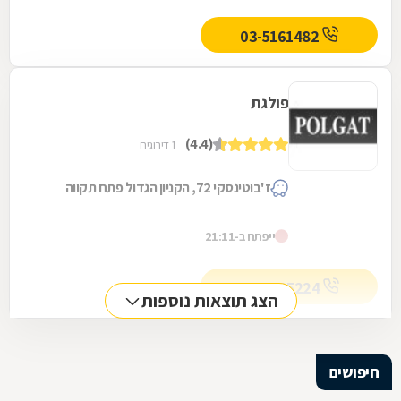
03-5161482
פולגת
(4.4)
1 דירוגים
ז'בוטינסקי 72, הקניון הגדול פתח תקווה
ייפתח ב-21:11
03-9235224
הצג תוצאות נוספות
חיפושים