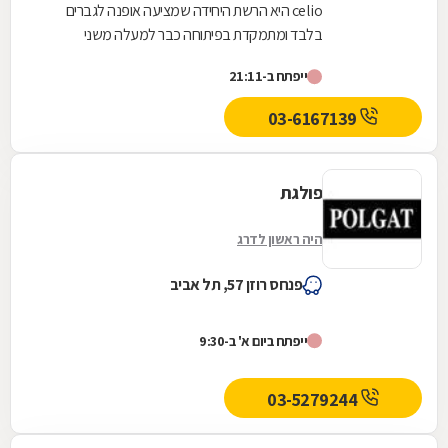
celio היא הרשת היחידה שמציעה אופנה לגברים
בלבד ומתמקדת בפיתוחה כבר למעלה משני
עשורים.ב- celio מתעדכנים באופן שוטף בנושא
ייפתח ב-21:11
תרבות הצריכה הגברית,...
03-6167139
פולגת
היה ראשון לדרג
פנחס רוזן 57, תל אביב
ייפתח ביום א' ב-9:30
03-5279244