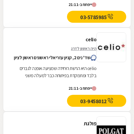
ייפתח ב-21:11
תרבות הצריכה הגברית,...
03-5785985
celio
היה ראשון לדרג
שד' נים 2, קניון עזריאלי ראשונים ראשון לציון
celio היא הרשת היחידה שמציעה אופנה לגברים
בלבד ומתמקדת בפיתוחה כבר למעלה משני
עשורים.ב- celio מתעדכנים באופן שוטף בנושא
ייפתח ב-21:11
תרבות הצריכה הגברית,...
03-9458012
פולגת