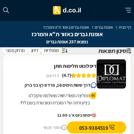
דף הבית
אופנת גברים
אופנת גברים באזור ת"א והמרכז
אופנת גברים באזור ת"א והמרכז
נמצאו 237 אופנת גברים
סינון תוצאות
פופולריות
דירוג
מרחק ממני
דיפלומט חליפות חתן
(4.7)
3 דירוגים
דרך ששת הימים 16, פרדס כץ בני ברק
ממליצה מאוד! חוויה מושלמת שקיבלנו
ביףעזרתה של המוכרת המוכשרת בשם ללי!
פשוט להגיע ולהינות מהשירות, האיכות
ייפתח ביום א' ב-11:00
והמקצועיות! מחירים מעולים!
053-9384519
מספר מקשר