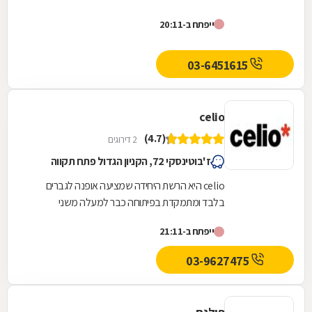
ייפתח ב-20:11
03-6451615
celio
(4.7)
2 דירוגים
ז'בוטינסקי 72, הקניון הגדול פתח תקווה
celio היא הרשת היחידה שמציעה אופנה לגברים
בלבד ומתמקדת בפיתוחה כבר למעלה משני
עשורים.ב- celio מתעדכנים באופן שוטף בנושא
ייפתח ב-21:11
תרבות הצריכה הגברית,...
03-9627475