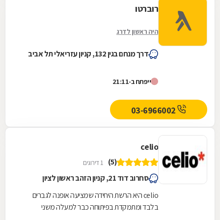
רוברטו
היה ראשון לדרג
דרך מנחם בגין 132, קניון עזריאלי תל אביב
ייפתח ב-21:11
03-6966002
celio
(5)
1 דירוגים
סחרוב דוד 21, קניון הזהב ראשון לציון
celio היא הרשת היחידה שמציעה אופנה לגברים
בלבד ומתמקדת בפיתוחה כבר למעלה משני
עשורים.ב- celio מתעדכנים באופן שוטף בנושא