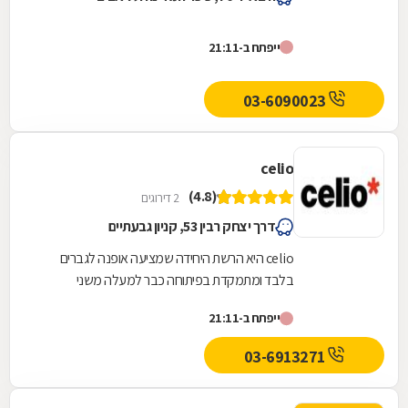
ייפתח ב-21:11
03-6090023
celio
(4.8)
2 דירוגים
דרך יצחק רבין 53, קניון גבעתיים
celio היא הרשת היחידה שמציעה אופנה לגברים
בלבד ומתמקדת בפיתוחה כבר למעלה משני
עשורים.ב- celio מתעדכנים באופן שוטף בנושא
ייפתח ב-21:11
תרבות הצריכה הגברית,...
03-6913271