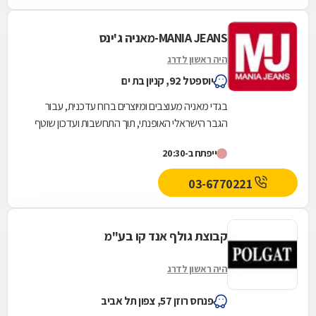
MANIA JEANS-מאניה ג'ינס
היה ראשון לדרג
יוספטל 92, קניון בת ים
בגדי מאניה מעוצבים ומיוצרים ברוח עדכנית, עבור
הגבר הישראלי האופנתי, תוך התחשבות ועדכון שוטף
בטרנדים בינלאומיים והתאמתם לאופיו ולתרבות
ייפתח ב-20:30
אותה...
03-6770221
קבוצת גולף אנד קו בע"מ
היה ראשון לדרג
פנחס רוזן 57, צפון תל אביב