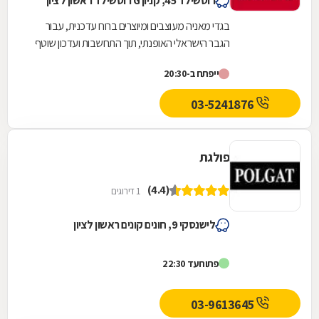
רוטשילד 45, קניון G רוטשילד ראשון לציון
בגדי מאניה מעוצבים ומיוצרים ברוח עדכנית, עבור
הגבר הישראלי האופנתי, תוך התחשבות ועדכון שוטף
בטרנדים בינלאומיים והתאמתם לאופיו ולתרבות
ייפתח ב-20:30
אותה...
03-5241876
פולגת
(4.4)
1 דירוגים
לישנסקי 9, חונים קונים ראשון לציון
פתוח
עד 22:30
03-9613645