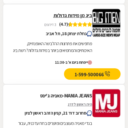
ביג מן מידות גדולות
(4.7)
3 דירוגים
נחלת יצחק 18, תל אביב
מחפשים את פתרונות ההלבשה האופנתיים,
האיכותיים והמחמיאים ביותר במידות גדולות? רשת ביג
מן מידות גדולות מזמינה אתכם להתרשם מקולקציה
ייפתח ביום א' ב-11:30
מרשימה,...
1-599-500066
MANIA JEANS-מאניה ג'ינס
היה ראשון לדרג
סחרוב דוד 21, קניון הזהב ראשון לציון
בגדי מאניה מעוצבים ומיוצרים ברוח עדכנית, עבור