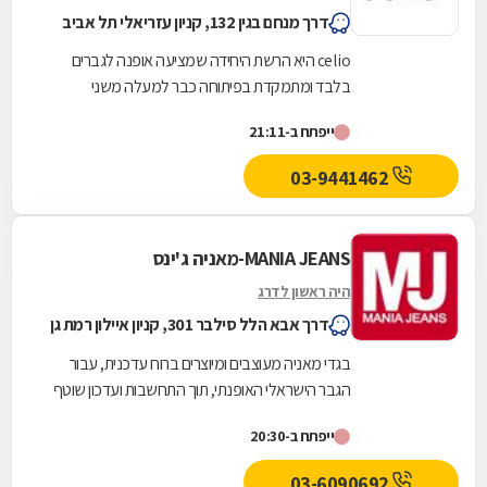
דרך מנחם בגין 132, קניון עזריאלי תל אביב
celio היא הרשת היחידה שמציעה אופנה לגברים
בלבד ומתמקדת בפיתוחה כבר למעלה משני
עשורים.ב- celio מתעדכנים באופן שוטף בנושא
ייפתח ב-21:11
תרבות הצריכה הגברית,...
03-9441462
MANIA JEANS-מאניה ג'ינס
היה ראשון לדרג
דרך אבא הלל סילבר 301, קניון איילון רמת גן
בגדי מאניה מעוצבים ומיוצרים ברוח עדכנית, עבור
הגבר הישראלי האופנתי, תוך התחשבות ועדכון שוטף
בטרנדים בינלאומיים והתאמתם לאופיו ולתרבות
ייפתח ב-20:30
אותה...
03-6090692