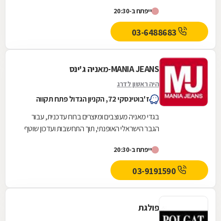
בטרנדים בינלאומיים והתאמתם לאופיו ולתרבות
ייפתח ב-20:30
אותה...
03-6488683
MANIA JEANS-מאניה ג'ינס
היה ראשון לדרג
ז'בוטינסקי 72, הקניון הגדול פתח תקווה
בגדי מאניה מעוצבים ומיוצרים ברוח עדכנית, עבור
הגבר הישראלי האופנתי, תוך התחשבות ועדכון שוטף
בטרנדים בינלאומיים והתאמתם לאופיו ולתרבות
ייפתח ב-20:30
אותה...
03-9191590
פולגת