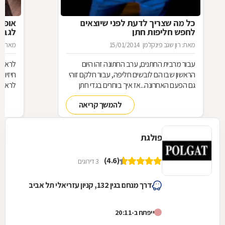
כל מה שצריך לדעת לפני שיוצאים
אופנת
לחפש חליפות חתן
לגבר
מאת: רון שגב פינקלמן
15/01/2014
מאת: ר
עבור מרבית החתנים, ערב החתונה זהו היום
לראות 
הראשון שבו הם לובשים חליפה, עבור חלקם זוהי
חיזיון
גם הפעם האחרונה...אז איך בוחרים בגדי חתן
לראות 
ומהם הדגשים לרכישת חליפה לחתן? כל הפרטים
והדורה
להמשך קריאה
לפניכם.
יהיה ב
הז'קט
והומור
פולגת
לגבר, 
(4.6)
3 דירוגים
דרך מנחם בגין 132, קניון עזריאלי תל אביב
ייפתח ב-20:11