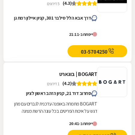
(4.3)
5 דירוגים
דרך אבא הלל סילבר 301, קניון איילון רמת גן
ייפתח ב-21:11
03-5704250
BOGART | בוגארט
(4.2)
1 דירוגים
סחרוב דוד 21, קניון הזהב ראשון לציון
BOGART מתמחה באופנה עדכנית לגברים עם מתן
דגש על איכות הפריטים. בכל עונה הרשת מציגה
קולקציה עשירה ומגוונת - טרנדי ואופנתי, קולקציית
ייפתח ב-20:41
ערב...