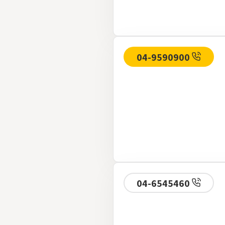
04-9590900
04-6545460