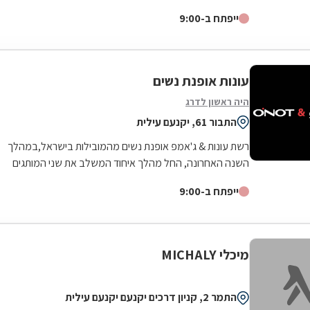
דגלה להעניק לקהל הלקוחות הנאמן שלה בגדים...
ייפתח ב-9:00
עונות אופנת נשים
היה ראשון לדרג
התבור 61, יקנעם עילית
רשת עונות & ג'אמפ אופנת נשים מהמובילות בישראל,במהלך
השנה האחרונה, החל מהלך איחוד המשלב את שני המותגים
בחנות אחת תוך שמירה על בידול וזהות של...
ייפתח ב-9:00
מיכלי MICHALY
התמר 2, קניון דרכים יקנעם יקנעם עילית