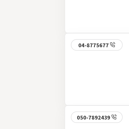
04-8775677
050-7892439