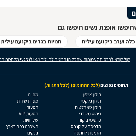
ם
יפשו אופנת נשים חיפשו גם
לה וערב ביקנעם עילית
חנויות בגדים ביקנעם עילית
קול קורא לפרסום לעמותות שתכליתן תרומה לחיילים ו/או לנפגעי מלחמת חר
תחומים נפוצים
(לכל התחומים)
(לכל התגיות)
תיקון אייפון
מוניות
תיקון גלקסי
מוניות שירות
תיקון טאבלטים
הסעות
ריהוט משרדי
הסעות VIP
כרטיסי ביקור
שליחויות
הדפסה על קנבס
השכרת רכב בארץ
הזמנות לחתונה
בנקים