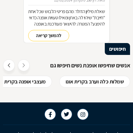
מאת: רון שגב פינקלמן
12/01/2014
שאלת מיליון הדולר: מהם פריטי הלבוש שכל אחת
"חייבת" שיהיו לה בארון ומאילו טעויות אופנה כדאי
להימנע? המטרה: להישאר מעודכנת באופנה
מבלי להחליף מלתחה שלמה כל עונה האמצעי:
להמשך קריאה
סדר בארון!
חיפושים
אנשים שחיפשו אופנת נשים חיפשו גם
שמלות כלה וערב בקרית אונו
מעצבי אופנה בקרית או