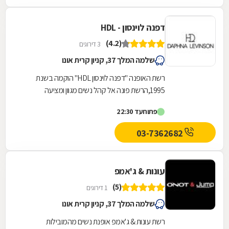
דפנה לוינסון - HDL
(4.2)
3 דירוגים
שלמה המלך 37, קניון קרית אונו
רשת האופנה "דפנה לוינסון HDL" הוקמה בשנת
1995,הרשת פונה אל קהל נשים מגוון ומציעה
קולקציה המתחדשת לעיתים קרובות ושומרת על
פתוח
עד 22:30
ייחודיות לקהל...
03-7362682
עונות & ג'אמפ
(5)
1 דירוגים
שלמה המלך 37, קניון קרית אונו
רשת עונות & ג'אמפ אופנת נשים מהמובילות