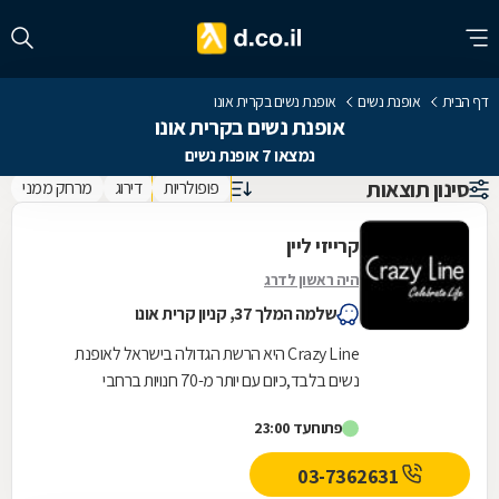
דף הבית
אופנת נשים
אופנת נשים בקרית אונו
אופנת נשים בקרית אונו
נמצאו 7 אופנת נשים
סינון תוצאות
פופולריות
דירוג
מרחק ממני
קרייזי ליין
היה ראשון לדרג
שלמה המלך 37, קניון קרית אונו
Crazy Line היא הרשת הגדולה בישראל לאופנת
נשים בלבד,כיום עם יותר מ-70 חנויות ברחבי
הארץ,הרשת חרטה על דגלה להעניק לקהל הלקוחות
פתוח
עד 23:00
הנאמן שלה בגדים...
03-7362631