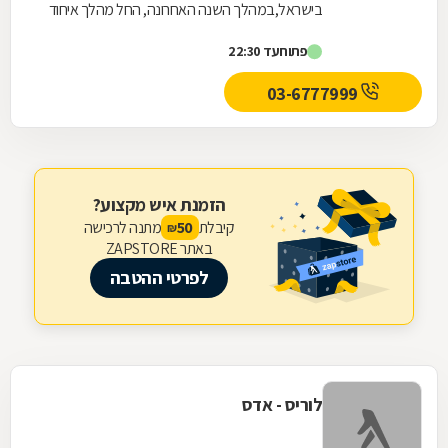
בישראל,במהלך השנה האחרונה, החל מהלך איחוד
המשלב את שני המותגים בחנות אחת תוך שמירה על
פתוח
עד 22:30
בידול וזהות של...
03-6777999
הזמנת איש מקצוע?
קיבלת
מתנה לרכישה
50
₪
באתר ZAPSTORE
לפרטי ההטבה
לוריס - אדס