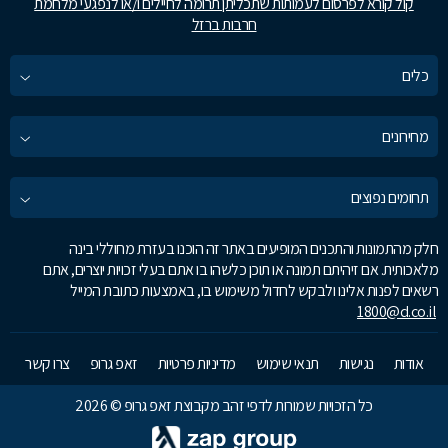
קול קורא לפרסום לעמותות שתכליתן תרומה לחיילים ו/או לנפגעי מלחמת
חרבות ברזל
כלים
מחירונים
תחומים נפוצים
חלק מהתמונות והתכנים המופיעים באתר זה הוכנו בעזרת מחוללי בינה
מלאכותית. אם זיהיתם תמונה או תוכן כלשהו בו אתם בעלי זכויות יוצרים, אתם
רשאים לפנות אלינו ולבקש לחדול משימוש בו, באמצעות כתובת המייל
1800@d.co.il
אודות
נגישות
תנאי שימוש
מדיניות פרטיות
זאפ גרופ
צרו קשר
כל הזכויות שמורות לדפי זהב מקבוצת זאפ גרופ © 2026