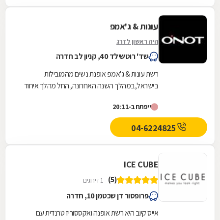
עונות & ג'אמפ
היה ראשון לדרג
שד' רוטשילד 40, קניון לב חדרה
רשת עונות & ג'אמפ אופנת נשים מהמובילות
בישראל,במהלך השנה האחרונה, החל מהלך איחוד
המשלב את שני המותגים בחנות אחת תוך שמירה על
ייפתח ב-20:11
בידול וזהות של...
04-6224825
ICE CUBE
(5)
1 דירוגים
פרופסור דן שכטמן 10, חדרה
אייס קיוב היא רשת אופנה ואקססוריז טרנדית עם