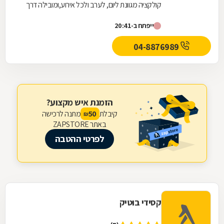
קולקציה מגוונת ליום, לערב ולכל אירוע,ומובילה דרך
חדשה ומרעננת בבחירה קולקציה אישית אופנתית...
ייפתח ב-20:41
04-8876989
הזמנת איש מקצוע?
קיבלת
מתנה לרכישה
50
₪
באתר ZAPSTORE
לפרטי ההטבה
קסידי בוטיק