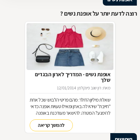
רוצה לדעת יותר על אופנת נשים ?
אופנת נשים - המדריך לארון הבגדים
שלך
מאת: רון שגב פינקלמן
12/01/2014
שאלת מיליון הדולר: מהם פריטי הלבוש שכל אחת
"חייבת" שיהיו לה בארון ומאילו טעויות אופנה כדאי
להימנע? המטרה: להישאר מעודכנת באופנה
מבלי להחליף מלתחה שלמה כל עונה האמצעי:
להמשך קריאה
סדר בארון!
חיפושים