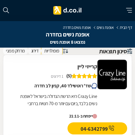
דף הבית
אופנת נשים
אופנת נשים בחדרה
אופנת נשים בחדרה
נמצאו 8 אופנת נשים
סינון תוצאות
פופולריות
דירוג
מרחק ממני
קרייזי ליין
(5)
1 דירוגים
שד' רוטשילד 40, קניון לב חדרה
Crazy Line היא הרשת הגדולה בישראל לאופנת
נשים בלבד,כיום עם יותר מ-70 חנויות ברחבי
הארץ,הרשת חרטה על דגלה להעניק לקהל הלקוחות
ייפתח ב-21:11
הנאמן שלה בגדים...
04-6342799