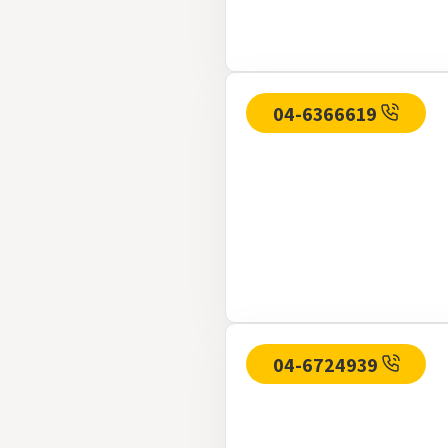
04-6366619
04-6724939