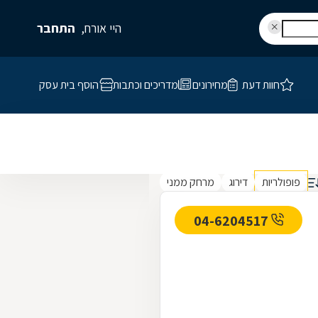
היי אורח,
התחבר
חוות דעת
מחירונים
מדריכים וכתבות
הוסף בית עסק
פופולריות
דירוג
מרחק ממני
04-6204517