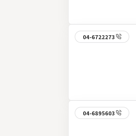
04-6722273
04-6895603