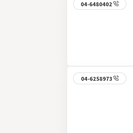
04-6480402
04-6258973