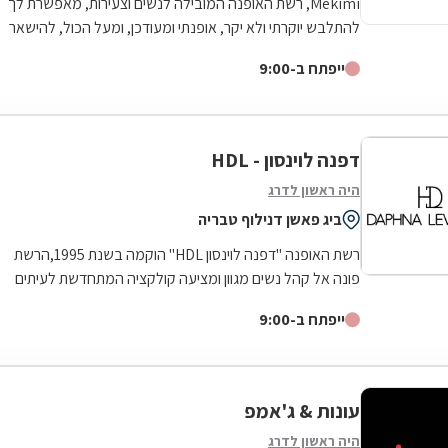
Mekimi, רשת האופנה המובילה לנשים וצעירות, מאפשרת לך
להתלבש יוקרתי ולא יקר, אופנתי ומעודכן, ומעל הכול, להישאר
צנועה. הקו של Mekimi ייחודי...
ייפתח ב-9:00
דפנה לוינסון - HDL
היה ראשון לדרג
ביג פאשן דנילוף טבריה
רשת האופנה "דפנה לוינסון HDL" הוקמה בשנת 1995,הרשת
פונה אל קהל נשים מגוון ומציעה קולקציה המתחדשת לעיתים
קרובות ושומרת על ייחודיות לקהל...
ייפתח ב-9:00
עונות & ג'אמפ
היה ראשון לדרג