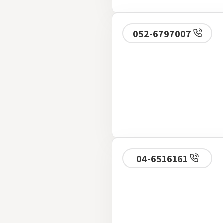
052-6797007
04-6516161