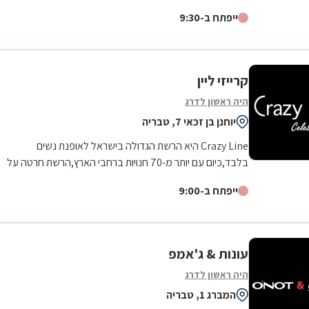
נעשה שינוי בתפיסה של החברה ומאז...
ייפתח ב-9:30
קרייזי ליין
היה ראשון לדרג
יוחנן בן זכאי 7, טבריה
Crazy Line היא הרשת הגדולה בישראל לאופנת נשים
בלבד,כיום עם יותר מ-70 חנויות ברחבי הארץ,הרשת חרטה על
דגלה להעניק לקהל הלקוחות הנאמן שלה בגדים...
ייפתח ב-9:00
עונות & ג'אמפ
היה ראשון לדרג
המברג 1, טבריה