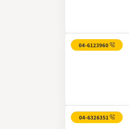
04-6123960
04-6326351