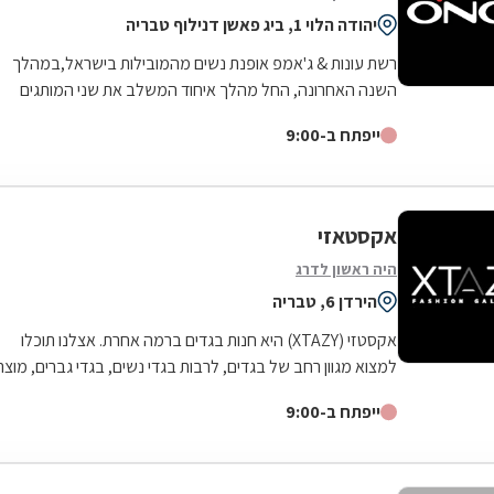
יהודה הלוי 1, ביג פאשן דנילוף טבריה
רשת עונות & ג'אמפ אופנת נשים מהמובילות בישראל,במהלך
השנה האחרונה, החל מהלך איחוד המשלב את שני המותגים
בחנות אחת תוך שמירה על בידול וזהות של...
ייפתח ב-9:00
אקסטאזי
היה ראשון לדרג
הירדן 6, טבריה
אקסטזי (XTAZY) היא חנות בגדים ברמה אחרת. אצלנו תוכלו
למצוא מגוון רחב של בגדים, לרבות בגדי נשים, בגדי גברים, מוצרי
הנעלה ואקססוריז מכל...
ייפתח ב-9:00