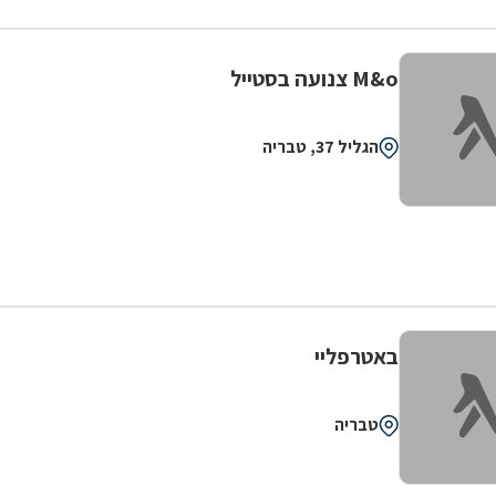
M&o צנועה בסטייל
הגליל 37, טבריה
באטרפליי
טבריה