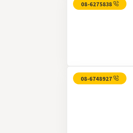
08-6275838
08-6748927