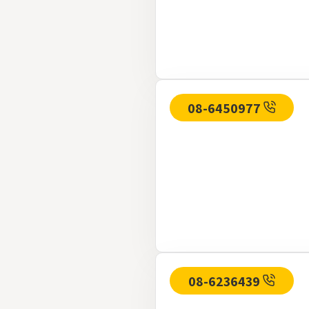
08-6450977
08-6236439