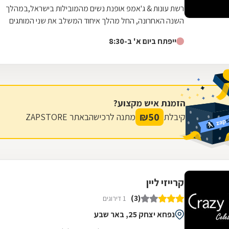
רשת עונות & ג'אמפ אופנת נשים מהמובילות בישראל,במהלך
השנה האחרונה, החל מהלך איחוד המשלב את שני המותגים
בחנות אחת תוך שמירה על בידול וזהות של...
ייפתח ביום א' ב-8:30
הזמנת איש מקצוע?
₪
50
קיבלת
מתנה לרכישה
באתר ZAPSTORE
קרייזי ליין
(3)
1 דירוגים
נפחא יצחק 25, באר שבע