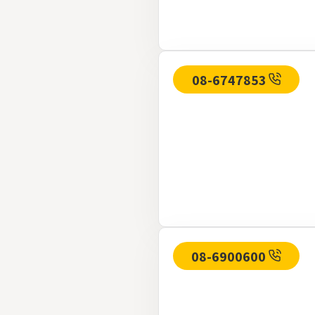
08-6747853
08-6900600