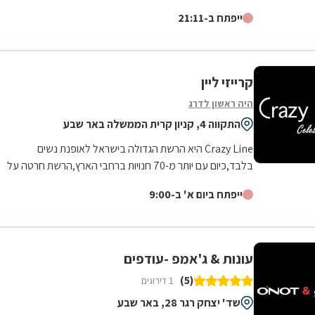
קרובות ושומרת על ייחודיות לקהל...
ייפתח ב-21:11
קרייזי ליין
היה ראשון לדרג
התקווה 4, קניון קרית הממשלה באר שבע
Crazy Line היא הרשת הגדולה בישראל לאופנת נשים
בלבד,כיום עם יותר מ-70 חנויות ברחבי הארץ,הרשת חרטה על
דגלה להעניק לקהל הלקוחות הנאמן שלה בגדים...
ייפתח ביום א' ב-9:00
עונות & ג'אמפ -עודפים
(5)
1 דירוגים
שד' יצחק רגר 28, באר שבע