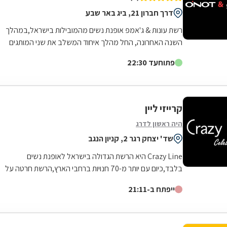
דרך חברון 21, ביג באר שבע
רשת עונות & ג'אמפ אופנת נשים מהמובילות בישראל,במהלך
השנה האחרונה, החל מהלך איחוד המשלב את שני המותגים
בחנות אחת תוך שמירה על בידול וזהות של...
פתוח
עד 22:30
קרייזי ליין
היה ראשון לדרג
שד' יצחק רגר 2, קניון הנגב
Crazy Line היא הרשת הגדולה בישראל לאופנת נשים
בלבד,כיום עם יותר מ-70 חנויות ברחבי הארץ,הרשת חרטה על
דגלה להעניק לקהל הלקוחות הנאמן שלה בגדים...
ייפתח ב-21:11