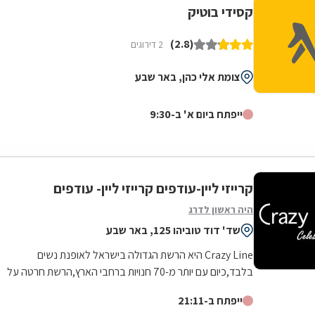
קסידי בוטיק
(2.8)
2 דירוגים
צומת אלי כהן, באר שבע
ייפתח ביום א' ב-9:30
קרייזי ליין-עודפים קרייזי ליין- עודפים
היה ראשון לדרג
שד' דוד טוביהו 125, באר שבע
Crazy Line היא הרשת הגדולה בישראל לאופנת נשים
בלבד,כיום עם יותר מ-70 חנויות ברחבי הארץ,הרשת חרטה על
דגלה להעניק לקהל הלקוחות הנאמן שלה בגדים...
ייפתח ב-21:11