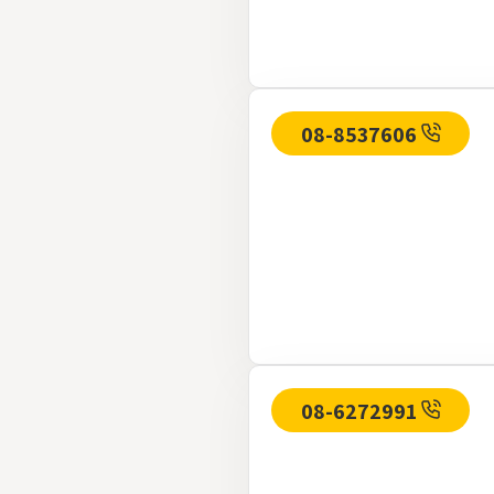
08-8537606
08-6272991