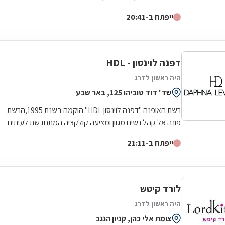
בחנות אחת תוך שמירה על בידול וזהות של...
ייפתח ב-20:41
דפנה לוינסון - HDL
היה ראשון לדרג
שד' דוד טוביהו 125, באר שבע
רשת האופנה "דפנה לוינסון HDL" הוקמה בשנת 1995,הרשת
פונה אל קהל נשים מגוון ומציעה קולקציה המתחדשת לעיתים
קרובות ושומרת על ייחודיות לקהל...
ייפתח ב-21:11
לורד קיטש
היה ראשון לדרג
צומת אלי כהן, קניון הנגב