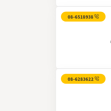
08-6518938
08-6283622