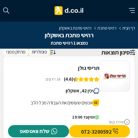
דף הבית
רהיטי מתכת
רהיטי מתכת באשקלון
רהיטי מתכת באשקלון
נמצאו 1 רהיטי מתכת
סינון תוצאות
פופולריות
מרחק ממני
תריסי גולן
(4.6)
34 דירוגים
יכין 42, אשקלון
אנשים שעושים את העבודה מכל הלב
זמין
עד 19:00
יצירת קשר
שלח וואטסאפ
072-3200592