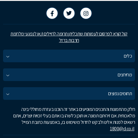
קול קורא לפרסום לעמותות שתכליתן תרומה לחיילים ו/או לנפגעי מלחמת
חרבות ברזל
כלים
מחירונים
תחומים נפוצים
חלק מהתמונות והתכנים המופיעים באתר זה הוכנו בעזרת מחוללי בינה
מלאכותית. אם זיהיתם תמונה או תוכן כלשהו בו אתם בעלי זכויות יוצרים, אתם
רשאים לפנות אלינו ולבקש לחדול משימוש בו, באמצעות כתובת המייל
1800@d.co.il