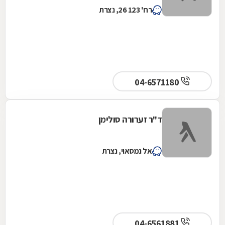
רח' 123 26, נצרת
04-6571180
ד"ר זערורה סולימן
אל נמסאוי, נצרת
04-6561881