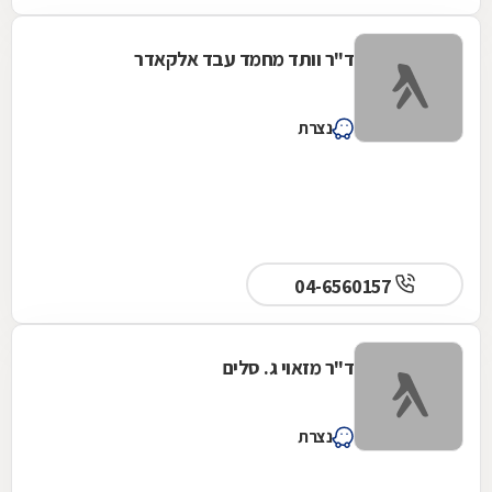
ד"ר וותד מחמד עבד אלקאדר
נצרת
04-6560157
ד"ר מזאוי ג. סלים
נצרת