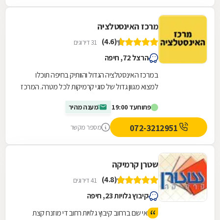
מרכז האינסטלציה
(4.6)
31 דירוגים
הרצל 72, חיפה
במרכז האינסטלציה הגדול והוותיק בחיפה תוכלו
למצוא מגוון גדול של סוגי קרמיקות לכל מטרה. המרכז
מספק קרמיקות, גרניט-פורצלן, אבן וטרה-קוטה
פתוח
עד 19:00
מענה מהיר
למשפץ...
072-3212951
מספר מקשר
שטרן קרמיקה
(4.8)
41 דירוגים
קיבוץ גלויות 23, חיפה
אי שם ברחוב קיבוץ גלויות רחוב די מוזנח קצת