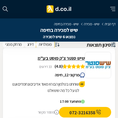
דף הבית
שיש - מכירה
שיש - מכירה בחיפה
שיש למכירה בחיפה
נמצאו 6 שיש למכירה
סינון תוצאות
פופולריות
דירוג
מרחק ממני
שיש סנטר צ'ק פוסט בע"מ
(4.8)
33 דירוגים
מרקוני 12, חיפה
שוחחנו בטלפון הם היו מאוד אדיבים ונחמדים וענו
לנו על כל מה ששאלנו
פתוח
עד 17:00
072-3216358
מספר מקשר