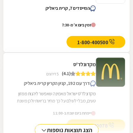
המייסדים 7, קרית ביאליק
זמין ביום א' מ-7:30
1-800-400500
מקדונלד'ס
(4.1)
5 דירוגים
דרך עכו 192, קניון הקריון קרית ביאליק
מקדונלד'ס ישראל מאמינה שאפשר ליהנות ממזון
טעים, מבלי לשלם על כך מחיר בריאותי ולכן משנת
2004 ועד היום מובילה מקדונלד'ס ישראל את
ייפתח ביום שבת ב-11:00
מהפכת הבריאות...
052-9440078
הצג תוצאות נוספות