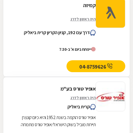
קמיזה
היה ראשון לדרג
דרך עכו 192, קניון הקריון קרית ביאליק
ייפתח ביום א' ב-7:30
04-8759626
אופיר טורס בע"מ
היה ראשון לדרג
קרית ביאליק
אופיר טורס הוקמה בשנת 1952 והיא כיום קונצרן
תיירות מוביל בשוק הישראלי.אופיר טורס מתמחה
במתן שירותים בתחום התיירות, נופש ופנאי לרבות