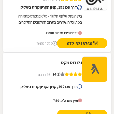
דרך עכו 192, קניון הקריון קרית ביאליק
בית העסק אלפא סלולר - סל אקספרס מתמחה
במתן כל השירותים בתחום הטלפונים הסלולריים
ובתקשורת סלולרית. במקום ניתן ליהנות משירותי תיקון
ייפתח ביום שבת ב-19:00
ומכירה של...
072-3218760
מספר מקשר
גלובוס מקס
(4.1)
36 דירוגים
דרך עכו 192, קניון הקריון קרית ביאליק
זמין ביום א' מ-7:30