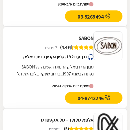
ייפתח ביום א' ב-9:00
הזמנות...
03-5269494
SABON
(4.4)
7 דירוגים
דרך עכו 192, קניון הקריון קרית ביאליק
סבון קרית ביאליק החנות הראשונה של SABON
נפתחה בשנת 1997, ברחוב שינקין, בליבה של תל
אביב, על ידי שני מייסדי הרשת סיגל קוטלר-לוי ואבי...
ייפתח ביום שבת ב-20:41
04-8743246
אלפא סלולר - סל אקספרס
(5)
1 דירוגים