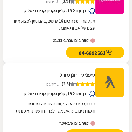
(3.9)
3 דירוגים
דרך עכו 192, קניון הקריון קרית ביאליק
אקססורייז מונה כיום 18 סניפים ,בהם ניתן למצוא מגוון
עצום של אביזרי אופנה.
ייפתח ביום שבת ב-21:11
04-6892661
טיפניס - רונן מודל
(3.5)
2 דירוגים
דרך עכו 192, קניון הקריון קרית ביאליק
חברת טיפניס הינה ממותגי האופנה הייחודים
והמודרניים בישראל, אשר לצד החדשנות האופנתית
מאופיינת באיכות, ניסיון והבנה בתחום מזה 25 שנים.
ייפתח ביום א' ב-7:30