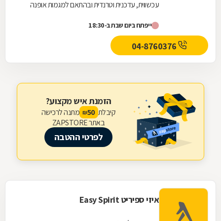
עכשווית, עדכנית וטרנדית ובהתאם למגמות אופנה
בולטות. האישה הלובשת את הגרה היא אישה מלאת
ייפתח ביום שבת ב-18:30
שיק...
04-8760376
הזמנת איש מקצוע?
קיבלת
מתנה לרכישה
50
₪
באתר ZAPSTORE
לפרטי ההטבה
איזי ספיריט Easy Spirit