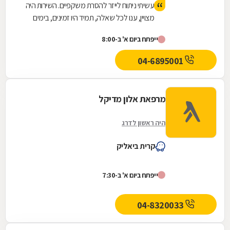
עשיתי ניתוח לייזר להסרת משקפיים. השירות היה
מצויין, ענו לכל שאלה, תמיד היו זמינים, בימים
שאחרי הניתוח התקשרו אלי כל יום לשאול
ייפתח ביום א' ב-8:00
בשלומי ולענות על שאלות. הניתוח היה טוב
ועכשיו אני רואה מצויין.
04-6895001
מרפאת אלון מדיקל
היה ראשון לדרג
קרית ביאליק
ייפתח ביום א' ב-7:30
04-8320033