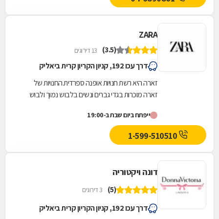
ZARA
(3.5)
13 דירוגים
דרך עכו 192, קניון הקריון קרית ביאליק
זארה היא רשת חנויות אופנה ספרדית.החנויות של
זארה מוכרות בגדי גברים ונשים בלבוש נמוך ולבוש
גבוה, מוצרי קוסמטיקה, נעליים ואביזרים נלווים, וכן...
ייפתח ביום שבת ב-19:00
1-599-510510
דונה ויקטוריה
(5)
3 דירוגים
דרך עכו 192, קניון הקריון קרית ביאליק