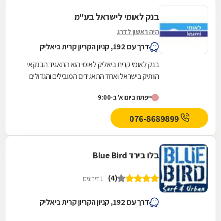
בנק לאומי לישראל בע"מ
היה ראשון לדרג
דרך עכו 192, קניון הקריון קרית ביאליק
בנק לאומי קרית ביאליק לאומי הוא התאגיד הבנקאי
הוותיק בישראל ואחד התאגידים המובילים והגדולים
ביותר במזרח התיכון.קבוצת לאומי מספקת שירותי...
ייפתח ביום א' ב-9:00
076-8689899
בלו בירד Blue Bird
(4)
1 דירוגים
דרך עכו 192, קניון הקריון קרית ביאליק