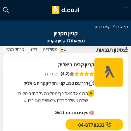
דף הבית
קניון הקריון
קניון הקריון
נמצאו 170 קניון הקריון
סינון תוצאות
פופולריות
דירוג
מרחק ממני
קריון קרית ביאליק
(4.2)
14 דירוגים
דרך עכו 192, קניון הקריון קרית ביאליק
היה מאוד מאוד כיף ממליצה על החנות מיני סו
שירות מעולה דברים שימושיים ומגניבים יש
מסעדות מעולות והמקדונלס כשר לפסח למי
זמין ביום שבת מ-20:11
ששומר ויש עוד מגוון מסעדות מעולות לי ולנכדות
שלי היה כיף מאוד🎊❣️💝
04-8779333