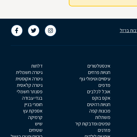
בות ברזל
אינסטלטורים
דלתות
חנויות פרחים
גיטרה חשמלית
עיסויים וטיפולי גוף
גיטרה אקוסטית
מדפים
גיטרה קלאסית
אוכל לכלבים
פסנתר חשמלי
אקס בוקס
בגדי עבודה
חנויות רהיטים
חומרי בניין
מכונות קפה
אספקת עץ
משתלות
קרמיקה
טפטים ומדבקות קיר
שיש
מזרנים
שטיחים
אופניים לילדים
כיריים ותנורי בישול