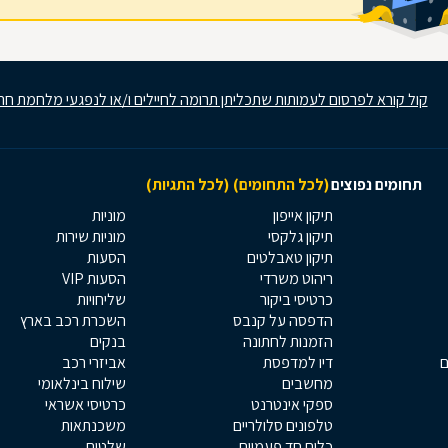
קול קורא לפרסום לעמותות שתכליתן תרומה לחיילים ו/או לנפגעי מלחמת חר
תחומים נפוצים
(לכל התחומים)
(לכל התגיות)
תיקון אייפון
מוניות
תיקון גלקסי
מוניות שירות
תיקון טאבלטים
הסעות
ריהוט משרדי
הסעות VIP
כרטיסי ביקור
שליחויות
הדפסה על קנבס
השכרת רכב בארץ
הזמנות לחתונה
בנקים
ם
דיו למדפסת
אביזרי רכב
מחשבים
שילוח בינלאומי
ספקי אינטרנט
כרטיסי אשראי
טלפונים סלולריים
משכנתאות
כלים חד פעמיים
שלטים