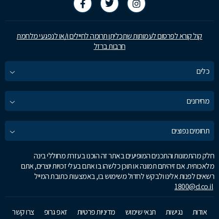
קול קורא לפרסום לעמותות שתכליתן תרומה לחיילים ו/או לנפגעי מלחמת
חרבות ברזל
כלים
מחירונים
תחומים נפוצים
חלק מהתמונות והתכנים המופיעים באתר זה הוכנו בעזרת מחוללי בינה
מלאכותית. אם זיהיתם תמונה או תוכן כלשהו בו אתם בעלי זכויות יוצרים, אתם
רשאים לפנות אלינו ולבקש לחדול משימוש בו, באמצעות כתובת המייל
1800@d.co.il
אודות
נגישות
תנאי שימוש
מדיניות פרטיות
זאפ גרופ
צרו קשר