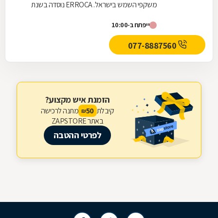
משקפי השמש בישראל. ERROCA נוסדה בשנת
1987 ותוך 21 שנים הקימה סניפים ברחבי הארץ
ייפתח ב-10:00
והצליחה לבסס את מעמדה...
077-8887560
הזמנת איש מקצוע?
קיבלת
מתנה לרכישה
50
₪
באתר ZAPSTORE
לפרטי ההטבה