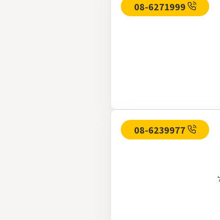
08-6271999
08-6239977
ל