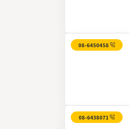
08-6450458
08-6438071