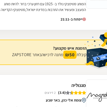
המותג סטימצקי נולד ב- 1925 עם חזון ערכי ברור: להיות מותג
המעצב ומעשיר את התרבות במדינת ישראל,סטימצקי הקדישה
משאבים כדי לשפץ את חנויות הרשת...
ייפתח ב-21:11
הזמנת איש מקצוע?
₪
50
קיבלת
מתנה לרכישה
באתר ZAPSTORE
מגנוליה
(3.6)
2 דירוגים
צומת אלי כהן, באר שבע