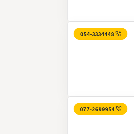
054-3334448
077-2699954