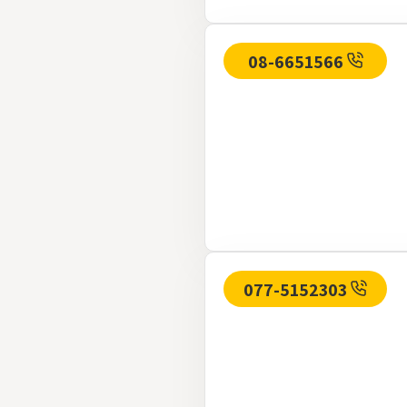
08-6651566
077-5152303