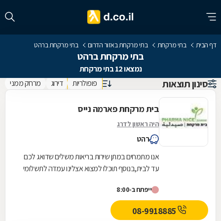
דף הבית
בתי מרקחת
בתי מרקחת באזור הדרום
בתי מרקחת ברהט
בתי מרקחת ברהט
נמצאו 12 בתי מרקחת
סינון תוצאות
פופולריות
דירוג
מרחק ממני
בית מרקחת פארמה נייס
היה ראשון לדרג
רהט
אנו מתמחים במתן שירות בריאות משלים שדואג לכם
עד לבית,בנוסף תוכלו למצוא אצלינו עמדה לתשלומי
כביש 6 ,דוחות משטרה,הטענת כרטיסים SIM תשלומי
ייפתח ב-8:00
חשמל...
08-9918885