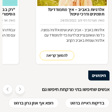
אלרגיות באביב – איך מתמודדים?
"רק בבקש
תסמינים ודרכי טיפול
הסיפורים
המרקחת
מאת: מערכת דפי זהב
24/03/2022
מאת: אור סיגו
אלרגיות באביב – אביב הגיע ועימו אלרגיה נפוצה.
עבודת הרוק
כל מה שאתם צריכים לדעת כדי להתמודד עם
עם מה הם מ
אלרגיה עונתית באביב הקרוב
להמשך קריאה
חיפושים
אנשים שחיפשו בתי מרקחת חיפשו גם
בדיקות ראייה ברהט
רופא אף אוזן גרון ברהט