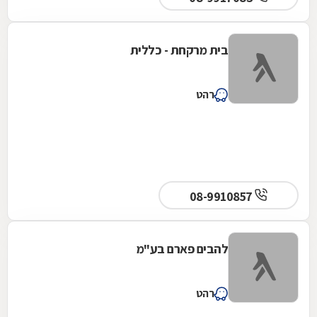
בית מרקחת - כללית
רהט
08-9910857
להבים פארם בע"מ
רהט