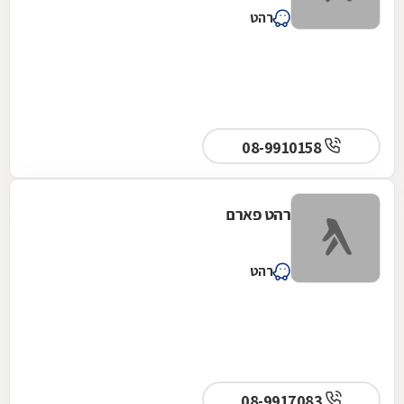
רהט
08-9910158
רהט פארם
רהט
08-9917083