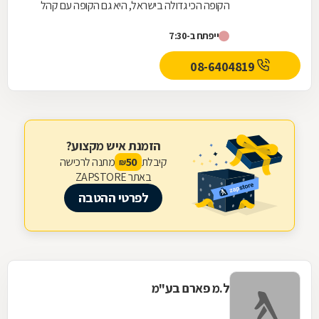
הקופה הכי גדולה בישראל, היא גם הקופה עם קהל
הלקוחות החדשים המצטרפים הגבוה ביותר. אנחנו
ייפתח ב-7:30
גאים לתת...
08-6404819
הזמנת איש מקצוע?
קיבלת
מתנה לרכישה
50
₪
באתר ZAPSTORE
לפרטי ההטבה
ל.מ פארם בע"מ