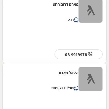
פארם דרום רהט
רהט
08-9919978
הלאל פארם
שכ' 13 73, רהט