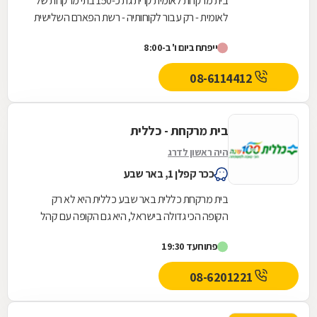
בית מרקחת לאומית קרית גת כ-150 בתי מרקחת של
לאומית - רק עבור לקוחותיה - רשת הפארם השלישית
בגודלה
ייפתח ביום ו' ב-8:00
08-6114412
בית מרקחת - כללית
היה ראשון לדרג
ככר קפלן 1, באר שבע
בית מרקחת כללית באר שבע כללית היא לא רק
הקופה הכי גדולה בישראל, היא גם הקופה עם קהל
הלקוחות החדשים המצטרפים הגבוה ביותר. אנחנו
פתוח
עד 19:30
גאים לתת...
08-6201221