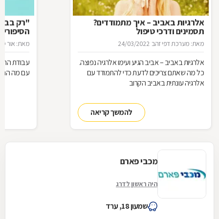
אלרגיות באביב – איך מתמודדים?
"רק בבקש
תסמינים ודרכי טיפול
הסיפורים
המרקחת
מאת: מערכת דפי זהב
24/03/2022
מאת: אור סיגו
אלרגיות באביב – אביב הגיע ועימו אלרגיה נפוצה.
עבודת הרוק
כל מה שאתם צריכים לדעת כדי להתמודד עם
עם מה הם מ
אלרגיה עונתית באביב הקרוב
להמשך קריאה
מכבי פארם
היה ראשון לדרג
שמעון 18, ערד