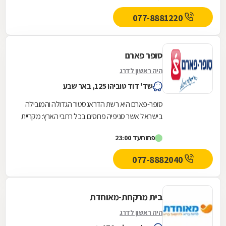
077-8881220
סופר פארם
היה ראשון לדרג
שד' דוד טוביהו 125, באר שבע
סופר-פארם היא רשת הדראגסטור הגדולה והמובילה
בישראל אשר סניפיה פרוסים בכל רחבי הארץ: מקריית
שמונה בצפון ועד לאילת בדרום.סופר-פארם הביאה...
פתוח
עד 23:00
077-8882040
בית מרקחת-מאוחדת
היה ראשון לדרג