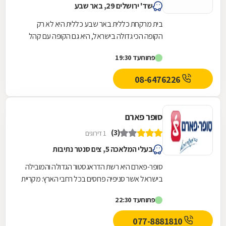
שד' ירושלים 29, באר שבע
בית מרקחת כללית באר שבע כללית היא לא רק
הקופה הכי גדולה בישראל, היא גם הקופה עם קהל
הלקוחות החדשים המצטרפים הגבוה ביותר. אנחנו
פתוח
עד 19:30
גאים לתת...
08-6476226
סופר פארם
(3)
1 דירוגים
בעלי המלאכה 5, צים סנטר נתיבות
סופר-פארם היא רשת הדראגסטור הגדולה והמובילה
בישראל אשר סניפיה פרוסים בכל רחבי הארץ: מקריית
שמונה בצפון ועד לאילת בדרום.סופר-פארם הביאה...
פתוח
עד 22:30
077-8881810