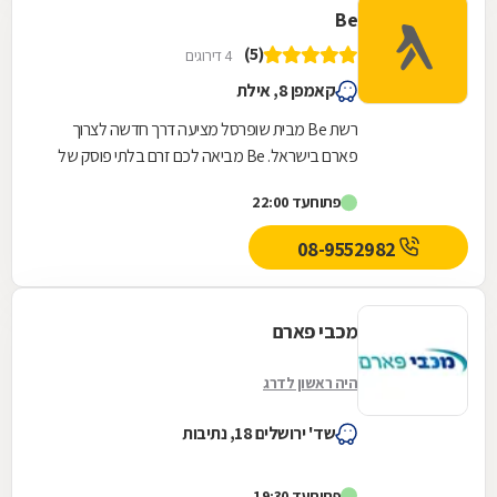
Be
(5)
4 דירוגים
קאמפן 8, אילת
רשת Be מבית שופרסל מציעה דרך חדשה לצרוך
פארם בישראל. Be מביאה לכם זרם בלתי פוסק של
המותגים הכי חדשים, הכי חמים והכי מצליחים בארץ
פתוח
עד 22:00
ובחו"ל, כזה...
08-9552982
מכבי פארם
היה ראשון לדרג
שד' ירושלים 18, נתיבות
פתוח
עד 19:30