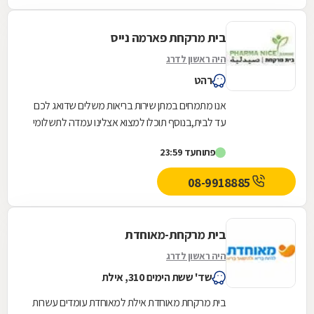
בית מרקחת פארמה נייס
היה ראשון לדרג
רהט
אנו מתמחים במתן שירות בריאות משלים שדואג לכם
עד לבית,בנוסף תוכלו למצוא אצלינו עמדה לתשלומי
כביש 6 ,דוחות משטרה,הטענת כרטיסים SIM תשלומי
פתוח
עד 23:59
חשמל...
08-9918885
בית מרקחת-מאוחדת
היה ראשון לדרג
שד' ששת הימים 310, אילת
בית מרקחת מאוחדת אילת למאוחדת עומדים עשרות