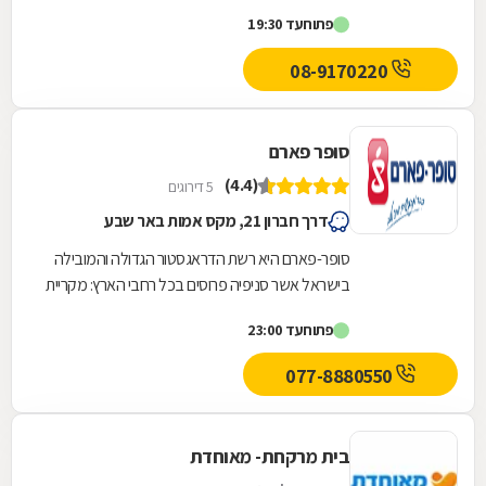
הלקוחות החדשים המצטרפים הגבוה ביותר. אנחנו
פתוח
עד 19:30
גאים לתת...
08-9170220
סופר פארם
(4.4)
5 דירוגים
דרך חברון 21, מקס אמות באר שבע
סופר-פארם היא רשת הדראגסטור הגדולה והמובילה
בישראל אשר סניפיה פרוסים בכל רחבי הארץ: מקריית
שמונה בצפון ועד לאילת בדרום.סופר-פארם הביאה...
פתוח
עד 23:00
077-8880550
בית מרקחת- מאוחדת