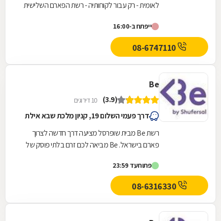
לאומית - רק עבור לקוחותיה - רשת הפארם השלישית
בגודלה בישראל
ייפתח ב-16:00
08-6747110
Be
(3.9)
10 דירוגים
דרך פעמי השלום 19, קניון מלכת שבא אילת
רשת Be מבית שופרסל מציעה דרך חדשה לצרוך
פארם בישראל. Be מביאה לכם זרם בלתי פוסק של
המותגים הכי חדשים, הכי חמים והכי מצליחים בארץ
פתוח
עד 23:59
ובחו"ל, כזה...
08-6316330