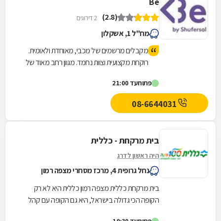
Be
(2.8)
2 דירוגים
מח"ל 1, אשקלון
מקבלים מרשמים של מכבי, מאוחדת ולאומית.
רוקחת מקצועית וצוות נחמד. מגוון רחב מאוד של
מוצרי בריאות, טיפוח וקסמטיקה לאישה ולגבר
פתוח
עד 21:00
במחירים זולים וטובים.
08-6644031
בית מרקחת - כללית
היה ראשון לדרג
נחל גרופית 4, מרכז מסחרי מצפה רמון
בית מרקחת כללית מצפה רמון כללית היא לא רק
הקופה הכי גדולה בישראל, היא גם הקופה עם קהל
הלקוחות החדשים המצטרפים הגבוה ביותר. אנחנו