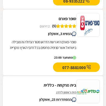
08-9335222
סופר פארם
(5)
2 דירוגים
הנשיא 3, אשקלון
סופר-פארם היא רשת הדראגסטור הגדולה והמובילה
בישראל אשר סניפיה פרוסים בכל רחבי הארץ: מקריית
שמונה בצפון ועד לאילת בדרום. סופר-פארם הביאה...
פתוח
עד 23:00
077-8881000
בית מרקחת - כללית
היה ראשון לדרג
ההסתדרות 23, אשקלון