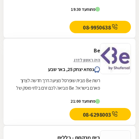
פתוח
עד 19:30
08-9950638
Be
היה ראשון לדרג
נפחא יצחק 25, באר שבע
רשת Be מבית שופרסל מציעה דרך חדשה לצרוך
פארם בישראל. Be מביאה לכם זרם בלתי פוסק של
המותגים הכי חדשים, הכי חמים והכי מצליחים בארץ
פתוח
עד 21:00
ובחו"ל, כזה...
08-6298003
בית מרקחת - כללית