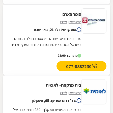
סופר פארם
היה ראשון לדרג
אוסקר שינדלר 21, באר שבע
סופר-פארם היא רשת הדראגסטור הגדולה והמובילה
בישראל אשר סניפיה פרוסים בכל רחבי הארץ: מקריית
שמונה בצפון ועד לאילת בדרום.סופר-פארם הביאה...
פתוח
עד 23:00
077-8882230
בית מרקחת- לאומית
היה ראשון לדרג
שד' דרום אפריקה 65, אשקלון
בית מרקחת לאומית אשקלון כ-150 בתי מרקחת של