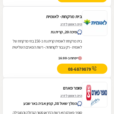
בית מרקחת- לאומית
היה ראשון לדרג
מיכה 20, קרית גת
בית מרקחת לאומית קרית גת כ-150 בתי מרקחת של
לאומית - רק עבור לקוחותיה - רשת הפארם השלישית
בגודלה
ייפתח ב-16:00
08-6879879
סופר פארם
היה ראשון לדרג
המלך שאול 38, קניון אביה באר שבע
סופר-פארם היא רשת הדראגסטור הגדולה והמובילה