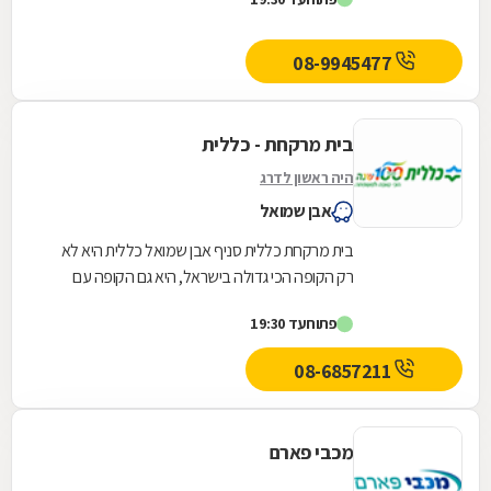
08-9945477
בית מרקחת - כללית
היה ראשון לדרג
אבן שמואל
בית מרקחת כללית סניף אבן שמואל כללית היא לא
רק הקופה הכי גדולה בישראל, היא גם הקופה עם
קהל הלקוחות החדשים המצטרפים הגבוה ביותר.
פתוח
עד 19:30
אנחנו גאים...
08-6857211
מכבי פארם