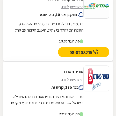
היה ראשון לדרג
יצחק בן צבי 10, באר שבע
בית מרקחת כללית באר שבע כללית היא לא רק
הקופה הכי גדולה בישראל, היא גם הקופה עם קהל
הלקוחות החדשים המצטרפים הגבוה ביותר. אנחנו
פתוח
עד 19:30
גאים לתת...
08-6208215
סופר פארם
היה ראשון לדרג
ככר פז 3, קרית גת
סופר-פארם היא רשת הדראגסטור הגדולה והמובילה
בישראל אשר סניפיה פרוסים בכל רחבי הארץ: מקריית
שמונה בצפון ועד לאילת בדרום.סופר-פארם הביאה...
פתוח
עד 22:30