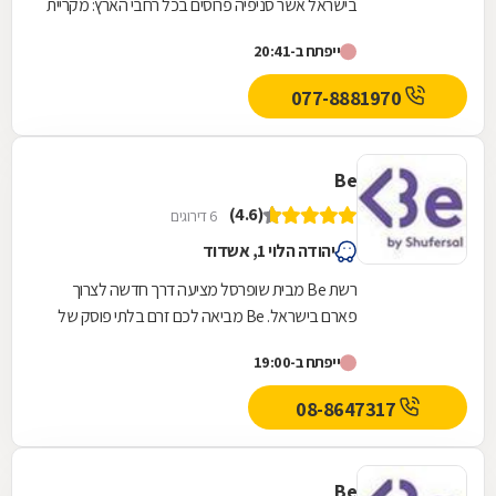
בישראל אשר סניפיה פרוסים בכל רחבי הארץ: מקריית
שמונה בצפון ועד לאילת בדרום. סופר-פארם הביאה...
ייפתח ב-20:41
077-8881970
Be
(4.6)
6 דירוגים
יהודה הלוי 1, אשדוד
רשת Be מבית שופרסל מציעה דרך חדשה לצרוך
פארם בישראל. Be מביאה לכם זרם בלתי פוסק של
המותגים הכי חדשים, הכי חמים והכי מצליחים בארץ
ייפתח ב-19:00
ובחו"ל, כזה...
08-8647317
Be