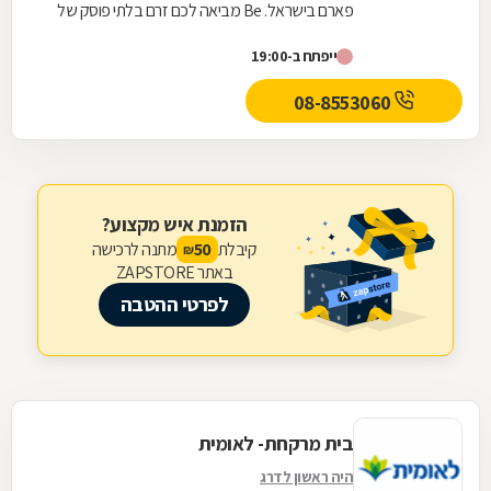
פארם בישראל. Be מביאה לכם זרם בלתי פוסק של
המותגים הכי חדשים, הכי חמים והכי מצליחים בארץ
ייפתח ב-19:00
ובחו"ל, כזה...
08-8553060
הזמנת איש מקצוע?
קיבלת
מתנה לרכישה
50
₪
באתר ZAPSTORE
לפרטי ההטבה
בית מרקחת- לאומית
היה ראשון לדרג