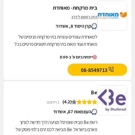
בית מרקחת- מאוחדת
היה ראשון לדרג
קרן היסוד 8, אשדוד
למאוחדת עומדים עשרות בתי מרקחת פנימיים של
מאוחדת ועוד מאות בתי מרקחת חיצוניים פרטיים בכל
רחבי הארץ, לרבות רשתות "ניופארם" ו"סופרפארם".
ייפתח ביום א' ב-8:00
08-8549713
Be
(4.2)
1 דירוגים
העצמאות 87, אשדוד
רשת Be מבית שופרסל מציעה דרך חדשה לצרוך
פארם בישראל. Be מביאה לכם זרם בלתי פוסק של