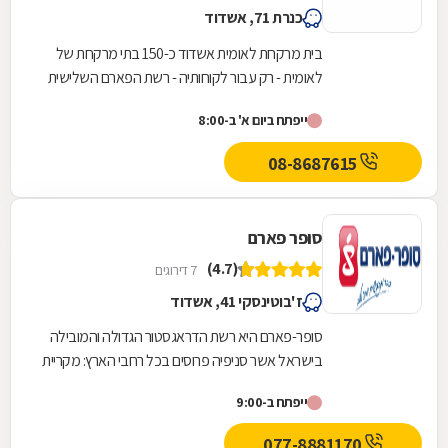
כנרת 71, אשדוד
בית מרקחת לאומית אשדוד כ-150 בתי מרקחת של
לאומית - רק עבור לקוחותיה - רשת הפארם השלישית
בגודלה בישראל.
ייפתח ביום א' ב-8:00
08-8687615
סופר פארם
(4.7)
7 דירוגים
ז'בוטינסקי 41, אשדוד
סופר-פארם היא רשת הדראגסטור הגדולה והמובילה
בישראל אשר סניפיה פרוסים בכל רחבי הארץ: מקריית
שמונה בצפון ועד לאילת בדרום. סופר-פארם הביאה...
ייפתח ב-9:00
077-8881170