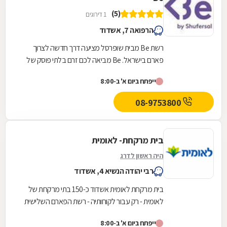
(5)
1 דירוגים
הרפואה 7, אשדוד
רשת Be מבית שופרסל מציעה דרך חדשה לצרוך
פארם בישראל. Be מביאה לכם זרם בלתי פוסק של
המותגים הכי חדשים, הכי חמים והכי מצליחים בארץ
ייפתח ביום א' ב-8:00
ובחו"ל, כזה...
08-9753800
בית מרקחת- לאומית
היה ראשון לדרג
רבי יהודה הנשיא 4, אשדוד
בית מרקחת לאומית אשדוד כ-150 בתי מרקחת של
לאומית - רק עבור לקוחותיה - רשת הפארם השלישית
בגודלה בישראל
ייפתח ביום א' ב-8:00