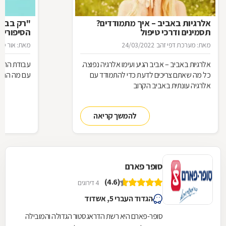
אלרגיות באביב – איך מתמודדים?
"רק בבקש
תסמינים ודרכי טיפול
הסיפורים
המרקחת
מאת: מערכת דפי זהב
24/03/2022
מאת: אור סיגו
אלרגיות באביב – אביב הגיע ועימו אלרגיה נפוצה.
עבודת הרוק
כל מה שאתם צריכים לדעת כדי להתמודד עם
עם מה הם מ
אלרגיה עונתית באביב הקרוב
להמשך קריאה
סופר פארם
(4.6)
4 דירוגים
הגדוד העברי 5, אשדוד
סופר-פארם היא רשת הדראגסטור הגדולה והמובילה