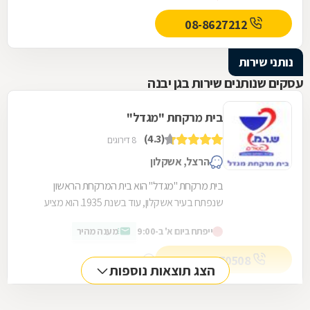
08-8627212
נותני שירות
עסקים שנותנים שירות בגן יבנה
בית מרקחת "מגדל"
(4.3)
8 דירוגים
הרצל, אשקלון
בית מרקחת "מגדל" הוא בית המרקחת הראשון
שנפתח בעיר אשקלון, עוד בשנת 1935. הוא מציע
שלל פריטים, כולל מוצרי קוסמטיקה, מוצרים
ייפתח ביום א' ב-9:00
מענה מהיר
לתינוקות, מוצרים...
072-3270508
מספר מקשר
הצג תוצאות נוספות