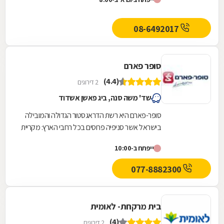
08-6492017
סופר פארם
(4.4)
2 דירוגים
שד' משה סנה, ביג פאשן אשדוד
סופר-פארם היא רשת הדראגסטור הגדולה והמובילה
בישראל אשר סניפיה פרוסים בכל רחבי הארץ: מקריית
שמונה בצפון ועד לאילת בדרום. סופר-פארם הביאה...
ייפתח ב-10:00
077-8882300
בית מרקחת- לאומית
(4)
2 דירוגים