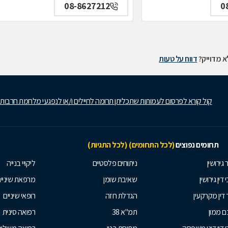
08-8627212
0
 מדוייק?
דווח על טעות
קול קורא לפרסום לעמותות שתכליתן תרומה לחיילים ו/או לנפגעי מלחמת חרבות
תחומים נפוצים
(לכל התחומים)
(לכל התגיות)
 גירושין
ניתוחים פלסטיים
ליקויי בנייה
 דין גירושין
שאיבת שומן
מרפאת שיניי
 דין מקרקעין
הגדלת חזה
רופאי שיניים
 ממון
תמ"א 38
רפואה סינית