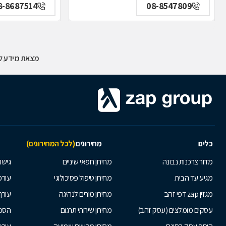
8-8687514
08-8547809
מצאת מידע לא
כלים
מחירונים
(לכל המחירונים)
מדור צרכנות נבונה
מחירון רופאי שיניים
גישור
מגיע עד הבית
מחירון טיפול פסיכולוגי
עורכי
מגזין zap דפי זהב
מחירון מורים לנהיגה
עורך
עסקים מומלצים (עסק זהב)
מחירון שירותי תרגום
הסכם