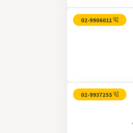
02-9906011
02-9937255