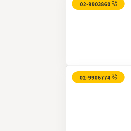
02-9903860
02-9906774