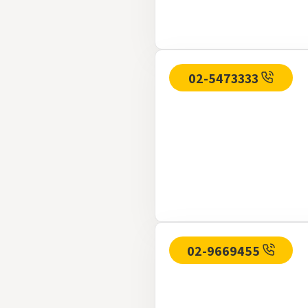
02-5473333
02-9669455