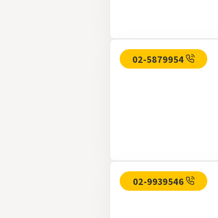
02-5879954
02-9939546