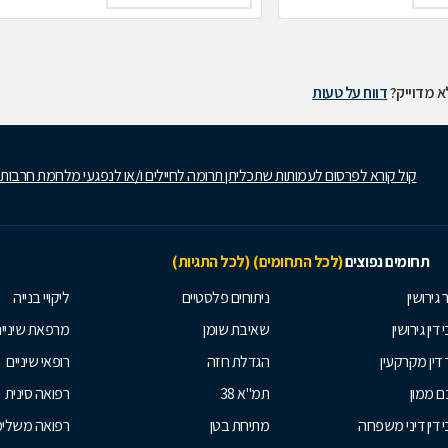
 מדוייק?
דווח על טעות
קול קורא לפרסום לעמותות שתכליתן תרומה לחיילים ו/או לנפגעי מלחמת חרבות
תחומים נפוצים
(לכל התחומים)
(לכל התגיות)
 גירושין
ניתוחים פלסטיים
ליקויי בנייה
 דין גירושין
שאיבת שומן
מרפאת שיניי
 דין מקרקעין
הגדלת חזה
רופאי שיניים
 ממון
תמ"א 38
רפואה סינית
י דין דיני משפחה
מתיחת בטן
רפואה משלי