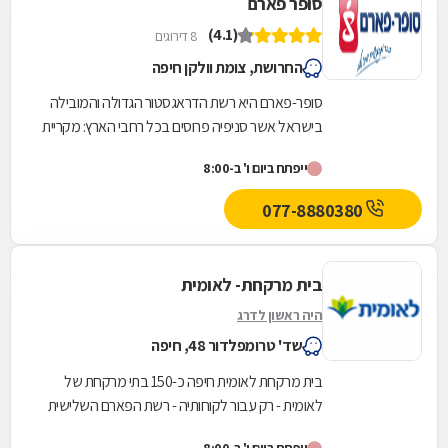
סופר פארם
(4.1)
8 דירוגים
החרושת, צומת וולקן חיפה
סופר-פארם היא רשת הדראגסטור הגדולה והמובילה
בישראל אשר סניפיה פרוסים בכל רחבי הארץ: מקריית
שמונה בצפון ועד לאילת בדרום.סופר-פארם הביאה...
ייפתח ביום ו' ב-8:00
077-8880380
בית מרקחת- לאומית
היה ראשון לדרג
שד' טרומפלדור 48, חיפה
בית מרקחת לאומית חיפה כ-150 בתי מרקחת של
לאומית - רק עבור לקוחותיה - רשת הפארם השלישית
בגודלה.