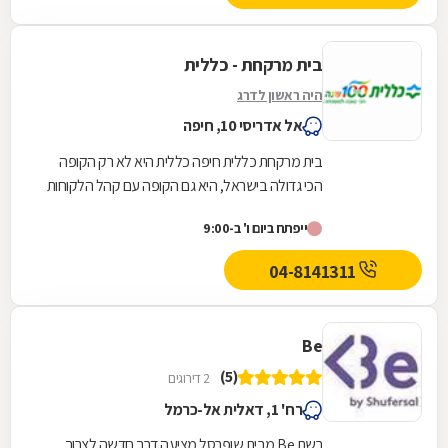
בית מרקחת - כללית
היה ראשון לדרג
אל אדריסי 10, חיפה
בית מרקחת כללית חיפה כללית היא לא רק הקופה
הכי גדולה בישראל, היא גם הקופה עם קהל הלקוחות
החדשים המצטרפים הגבוה ביותר. אנחנו גאים לתת
ייפתח ביום ו' ב-9:00
שירות...
04-8141311
Be
(5)
2 דירוגים
רח' 1, דאלית אל-כרמל
רשת Be מבית שופרסל מציעה דרך חדשה לצרוך