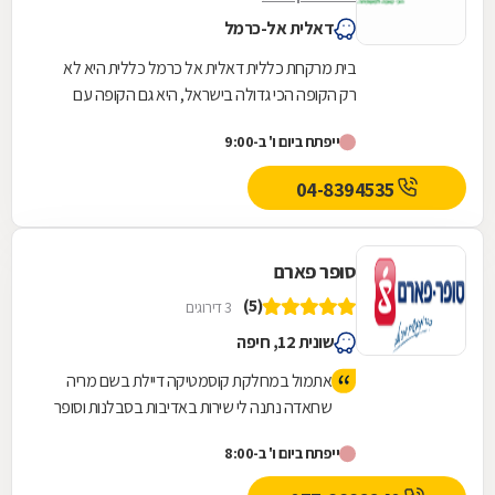
דאלית אל-כרמל
בית מרקחת כללית דאלית אל כרמל כללית היא לא
רק הקופה הכי גדולה בישראל, היא גם הקופה עם
קהל הלקוחות החדשים המצטרפים הגבוה ביותר.
ייפתח ביום ו' ב-9:00
אנחנו גאים...
04-8394535
סופר פארם
(5)
3 דירוגים
שונית 12, חיפה
אתמול במחלקת קוסמטיקה דיילת בשם מריה
שחאדה נתנה לי שירות באדיבות בסבלנות וסופר
נחמדות אין דברים כאלה מיד קניתי 2 בשמים
ייפתח ביום ו' ב-8:00
יצאתי מרוצה וסיפרתי גם לחברות סיגל אוסקר