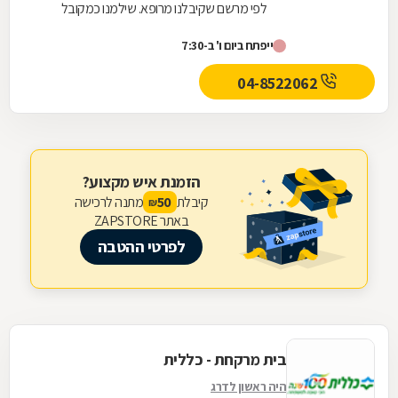
לפי מרשם שקיבלנו מרופא. שילמנו כמקובל
מראש בכרטיס אשראי. בזמן ההכנה הרוקח בדק
ייפתח ביום ו' ב-7:30
שוב את החישוב ומצא שהמחיר יוצא יותר זול.
התרופה הוכנה מאוד מהר וכשאספנו אותה,
04-8522062
צורפה לה שקית העודף בכסף מזומן כהחזר בין
התשלום מראש למחיר שנמצא בחישוב החוזר.
מעבר לכך, השירות מקצועי, מהיר ואדיב מאוד.
הזמנת איש מקצוע?
קיבלת
מתנה לרכישה
50
₪
באתר ZAPSTORE
לפרטי ההטבה
בית מרקחת - כללית
היה ראשון לדרג