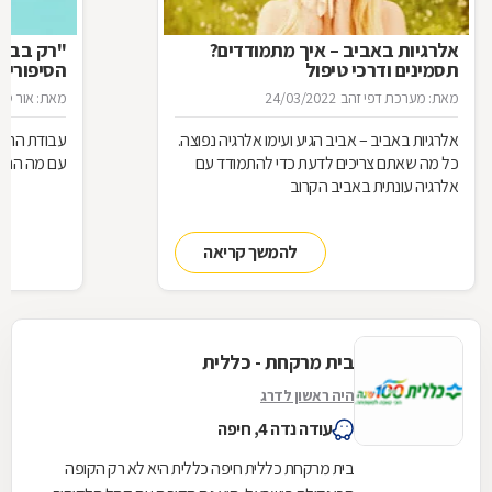
אלרגיות באביב – איך מתמודדים?
"רק בבקש
תסמינים ודרכי טיפול
הסיפורים
המרקחת
מאת: מערכת דפי זהב
24/03/2022
מאת: אור סיגו
אלרגיות באביב – אביב הגיע ועימו אלרגיה נפוצה.
עבודת הרוק
כל מה שאתם צריכים לדעת כדי להתמודד עם
עם מה הם מ
אלרגיה עונתית באביב הקרוב
להמשך קריאה
בית מרקחת - כללית
היה ראשון לדרג
עודה נדה 4, חיפה
בית מרקחת כללית חיפה כללית היא לא רק הקופה