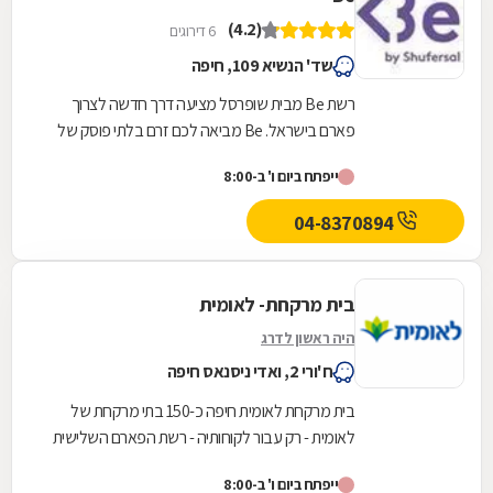
(4.2)
6 דירוגים
שד' הנשיא 109, חיפה
רשת Be מבית שופרסל מציעה דרך חדשה לצרוך
פארם בישראל. Be מביאה לכם זרם בלתי פוסק של
המותגים הכי חדשים, הכי חמים והכי מצליחים בארץ
ייפתח ביום ו' ב-8:00
ובחו"ל, כזה...
04-8370894
בית מרקחת- לאומית
היה ראשון לדרג
ח'ורי 2, ואדי ניסנאס חיפה
בית מרקחת לאומית חיפה כ-150 בתי מרקחת של
לאומית - רק עבור לקוחותיה - רשת הפארם השלישית
בגודלה.
ייפתח ביום ו' ב-8:00