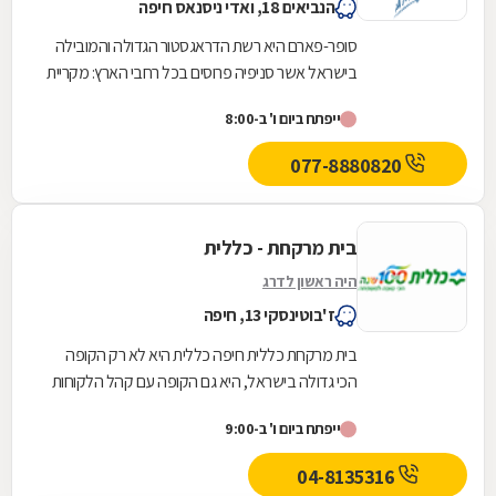
הנביאים 18, ואדי ניסנאס חיפה
סופר-פארם היא רשת הדראגסטור הגדולה והמובילה
בישראל אשר סניפיה פרוסים בכל רחבי הארץ: מקריית
שמונה בצפון ועד לאילת בדרום.סופר-פארם הביאה...
ייפתח ביום ו' ב-8:00
077-8880820
בית מרקחת - כללית
היה ראשון לדרג
ז'בוטינסקי 13, חיפה
בית מרקחת כללית חיפה כללית היא לא רק הקופה
הכי גדולה בישראל, היא גם הקופה עם קהל הלקוחות
החדשים המצטרפים הגבוה ביותר. אנחנו גאים לתת
ייפתח ביום ו' ב-9:00
שירות...
04-8135316