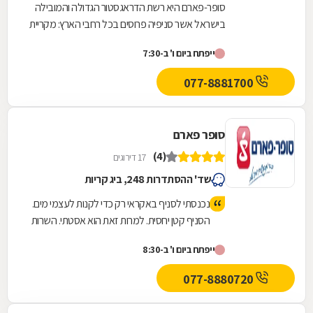
סופר-פארם היא רשת הדראגסטור הגדולה והמובילה
בישראל אשר סניפיה פרוסים בכל רחבי הארץ: מקריית
שמונה בצפון ועד לאילת בדרום.סופר-פארם הביאה...
ייפתח ביום ו' ב-7:30
077-8881700
סופר פארם
(4)
17 דירוגים
שד' ההסתדרות 248, ביג קריות
נכנסתי לסניף באקראי רק כדי לקנות לעצמי מים.
הסניף קטן יחסית. למרות זאת הוא אסטתי. השרות
טוב. דיילת סייעה לי מייד כשהגעתי. המחירים
ייפתח ביום ו' ב-8:30
רגילים. החנות מתאימה למי שמחפש משהו על
הדרך
077-8880720