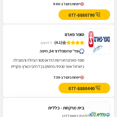
ייפתח ביום ו' ב-9:00
077-8880790
סופר פארם
(4.1)
7 דירוגים
שד' טרומפלדור 54, חיפה
סופר-פארם היא רשת הדראגסטור הגדולה והמובילה
בישראל אשר סניפיה פרוסים בכל רחבי הארץ: מקריית
שמונה בצפון ועד לאילת בדרום.סופר-פארם הביאה...
ייפתח ביום ו' ב-7:30
077-8880440
בית מרקחת - כללית
היה ראשון לדרג