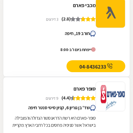
מכבי פארם
(2.8)
3 דירוגים
חורב 19, חיפה
ייפתח ביום ו' ב-8:00
04-8436233
סופר פארם
(4.4)
9 דירוגים
שד' בן גוריון 6, קניון סיטי סנטר חיפה
סופר-פארם היא רשת הדראגסטור הגדולה והמובילה
בישראל אשר סניפיה פרוסים בכל רחבי הארץ: מקריית
שמונה בצפון ועד לאילת בדרום.סופר-פארם הביאה...