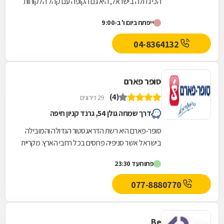
הכי גדולה בישראל, היא גם הקופה עם קהל הלקוחות
החדשים המצטרפים הגבוה ביותר. אנחנו גאים לתת
ייפתח ביום ו' ב-9:00
שירות...
04-8364132
סופר פארם
(4)
29 דירוגים
דרך שמחה גולן 54, גרנד קניון חיפה
סופר-פארם היא רשת הדראגסטור הגדולה והמובילה
בישראל אשר סניפיה פרוסים בכל רחבי הארץ: מקריית
שמונה בצפון ועד לאילת בדרום.סופר-פארם הביאה...
פתוח
עד 23:30
077-8880770
Be