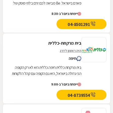
פארם בישראל. Be מביאה לכם זרם בלתי פוסק של
המותגים הכי חדשים, הכי חמים והכי מצליחים בארץ
ייפתח ביום ו' ב-8:30
ובחו"ל, כזה...
04-8501291
בית מרקחת-כללית
היה ראשון לדרג
חיפה
בית מרקחת כללית חיפה כללית היא לא רק הקופה
הכי גדולה בישראל, היא גם הקופה עם קהל הלקוחות
החדשים המצטרפים הגבוה ביותר. אנחנו גאים לתת
ייפתח ביום ו' ב-9:00
שירות...
04-8739554