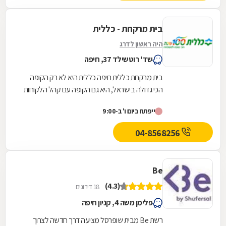
בית מרקחת - כללית
היה ראשון לדרג
שד' רוטשילד 37, חיפה
בית מרקחת כללית חיפה כללית היא לא רק הקופה
הכי גדולה בישראל, היא גם הקופה עם קהל הלקוחות
החדשים המצטרפים הגבוה ביותר. אנחנו גאים לתת
ייפתח ביום ו' ב-9:00
שירות...
04-8568256
Be
(4.3)
18 דירוגים
פלימן משה 4, קניון חיפה
רשת Be מבית שופרסל מציעה דרך חדשה לצרוך