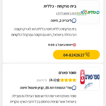
בית מרקחת - כללית
היה ראשון לדרג
ליבריה 2, חיפה
בית מרקחת כללית חיפה כללית היא לא רק הקופה
הכי גדולה בישראל, היא גם הקופה עם קהל הלקוחות
החדשים המצטרפים הגבוה ביותר. אנחנו גאים לתת
ייפתח ביום ו' ב-9:00
שירות...
04-8242627
סופר פארם
(4.1)
9 דירוגים
שד' ההסתדרות 55, קניון סינמול חיפה
סופר-פארם היא רשת הדראגסטור הגדולה והמובילה
בישראל אשר סניפיה פרוסים בכל רחבי הארץ: מקריית