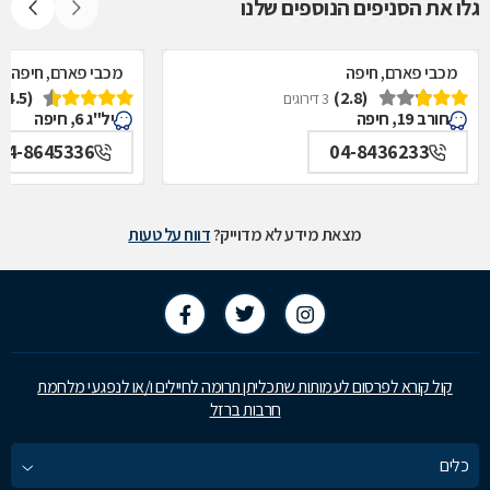
גלו את הסניפים הנוספים שלנו
מכבי פארם, חיפה
מכבי פארם, חיפה
(4.5)
(2.8)
3 דירוגים
חורב 19, חיפה
יל"ג 6, חיפה
04-8645336
04-8436233
מצאת מידע לא מדוייק?
דווח על טעות
קול קורא לפרסום לעמותות שתכליתן תרומה לחיילים ו/או לנפגעי מלחמת
חרבות ברזל
כלים