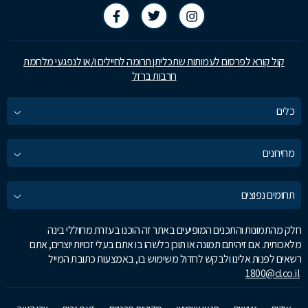
קול קורא לפרסום לעמותות שתכליתן תרומה לחיילים ו/או לנפגעי מלחמת
חרבות ברזל
כלים
מחירונים
תחומים נפוצים
חלק מהתמונות והתכנים המופיעים באתר זה הוכנו בעזרת מחוללי בינה
מלאכותית. אם זיהיתם תמונה או תוכן כלשהו בו אתם בעלי זכויות יוצרים, אתם
רשאים לפנות אלינו ולבקש לחדול משימוש בו, באמצעות כתובת המייל
1800@d.co.il